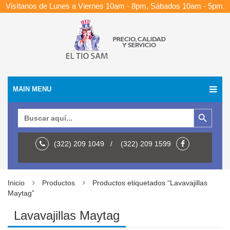
Visítanos de Lunes a Viernes 10am - 8pm, Sábados 10am - 5pm.
MAIN MENU
Botón de búsqueda
Buscar:
(322) 209 1049 / (322) 209 1599
Inicio
Productos
Productos etiquetados “Lavavajillas
Maytag”
Lavavajillas Maytag