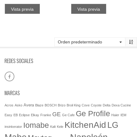
Vista previa
Vista previa
REDES SOCIALES
MARCAS
Avera
Acros
Asko
Blaze
BOSCH
Brizo
Broil King
Cove
Coyote
Delta
Dexa Cucine
Ge Profile
GE
Easy
EB
Eclipse
Elkay
Franke
Ge Cafe
Haier
IEM
KitchenAid
LG
Iomabe
insinkerator
Kalt
Kele