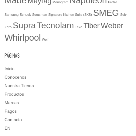
Mabe
Napoleón
Maytag
Monogram
Profile
SMEG
Samsung
Schock
Scotsman
Signature Kitchen Suite (SKS)
Sub-
Tecnolam
Supra
Weber
Tiber
Zero
Teka
Whirlpool
Wolf
PÁGINAS
Inicio
Conocenos
Nuestra Tienda
Productos
Marcas
Pagos
Contacto
EN