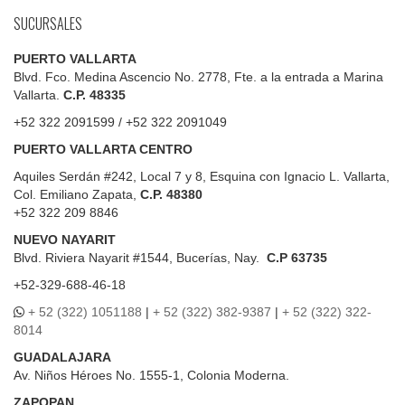
SUCURSALES
PUERTO VALLARTA
Blvd. Fco. Medina Ascencio No. 2778, Fte. a la entrada a Marina
Vallarta.
C.P. 48335
+52 322 2091599 / +52 322 2091049
PUERTO VALLARTA CENTRO
Aquiles Serdán #242, Local 7 y 8, Esquina con Ignacio L. Vallarta,
Col. Emiliano Zapata,
C.P. 48380
+52 322 209 8846
NUEVO NAYARIT
Blvd.
Riviera Nayarit #1544, Bucerías, Nay.
C.P 63735
+52-329-688-46-18
+ 52 (322) 1051188
|
+ 52 (322) 382-9387
|
+ 52 (322) 322-
8014
GUADALAJARA
Av. Niños Héroes No. 1555-1, Colonia Moderna.
ZAPOPAN