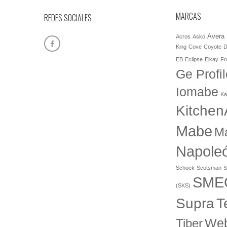
MARCAS
REDES SOCIALES
Avera
Acros
Asko
King
Cove
Coyote
D
EB
Eclipse
Elkay
Fr
Ge Profil
Iomabe
Ka
Kitchen
Mabe
M
Napole
Schock
Scotsman
S
SME
(SKS)
T
Supra
Web
Tiber