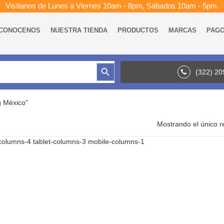
Visítanos de Lunes a Viernes 10am - 8pm, Sábados 10am - 5pm.
CONOCENOS
NUESTRA TIENDA
PRODUCTOS
MARCAS
PAG
Botón de búsqueda
(322) 2
g México”
Mostrando el único r
columns-4 tablet-columns-3 mobile-columns-1