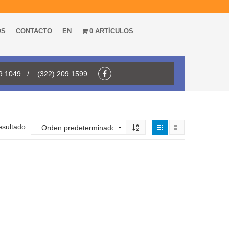
OS
CONTACTO
EN
0 ARTÍCULOS
09 1049 / (322) 209 1599
esultado