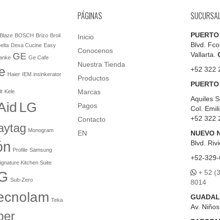
PÁGINAS
SUCURSA
PUERTO
Blaze
BOSCH
Brizo
Broil
Inicio
Blvd. Fco
elta
Dexa Cucine
Easy
Conocenos
Vallarta.
GE
anke
Ge Cafe
Nuestra Tienda
e
+52 322 
Haier
IEM
insinkerator
Productos
PUERTO
Marcas
lt
Kele
Aquiles S
Aid
LG
Pagos
Col. Emil
+52 322 
Contacto
aytag
Monogram
EN
NUEVO 
ón
Blvd.
Rivi
Profile
Samsung
+52-329-
ignature Kitchen Suite
+ 52 (
G
Sub-Zero
8014
ecnolam
GUADAL
Teka
Av. Niño
er