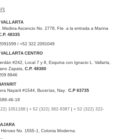
LES
 VALLARTA
. Medina Ascencio No. 2778, Fte. a la entrada a Marina
C.P. 48335
2091599 / +52 322 2091049
 VALLARTA CENTRO
erdán #242, Local 7 y 8, Esquina con Ignacio L. Vallarta,
iano Zapata,
C.P. 48380
209 8846
NAYARIT
era Nayarit #1544, Bucerías, Nay.
C.P 63735
688-46-18
322) 1051188
|
+ 52 (322) 382-9387
|
+ 52 (322) 322-
AJARA
s Héroes No. 1555-1, Colonia Moderna.