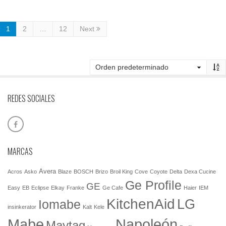
1
2
…
12
Next
REDES SOCIALES
MARCAS
Avera
Acros
Asko
Blaze
BOSCH
Brizo
Broil King
Cove
Coyote
Delta
Dexa Cucine
Ge Profile
GE
Easy
EB
Eclipse
Elkay
Franke
Ge Cafe
Haier
IEM
KitchenAid
LG
Iomabe
insinkerator
Kalt
Kele
Mabe
Napoleón
Maytag