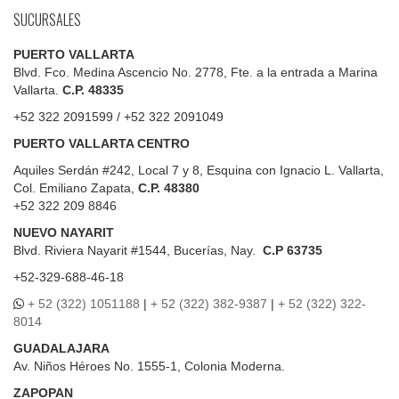
SUCURSALES
PUERTO VALLARTA
Blvd. Fco. Medina Ascencio No. 2778, Fte. a la entrada a Marina
Vallarta.
C.P. 48335
+52 322 2091599 / +52 322 2091049
PUERTO VALLARTA CENTRO
Aquiles Serdán #242, Local 7 y 8, Esquina con Ignacio L. Vallarta,
Col. Emiliano Zapata,
C.P. 48380
+52 322 209 8846
NUEVO NAYARIT
Blvd.
Riviera Nayarit #1544, Bucerías, Nay.
C.P 63735
+52-329-688-46-18
+ 52 (322) 1051188
|
+ 52 (322) 382-9387
|
+ 52 (322) 322-
8014
GUADALAJARA
Av. Niños Héroes No. 1555-1, Colonia Moderna.
ZAPOPAN