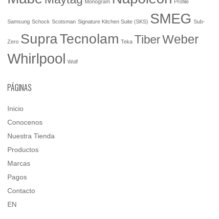
Monogram
Profile
SMEG
Samsung
Schock
Scotsman
Signature Kitchen Suite (SKS)
Sub-
Tecnolam
Supra
Weber
Tiber
Zero
Teka
Whirlpool
Wolf
PÁGINAS
Inicio
Conocenos
Nuestra Tienda
Productos
Marcas
Pagos
Contacto
EN