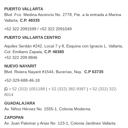
PUERTO VALLARTA
Blvd. Fco. Medina Ascencio No. 2778, Fte. a la entrada a Marina
Vallarta.
C.P. 48335
+52 322 2091599 / +52 322 2091049
PUERTO VALLARTA CENTRO
Aquiles Serdán #242, Local 7 y 8, Esquina con Ignacio L. Vallarta,
Col. Emiliano Zapata,
C.P. 48380
+52 322 209 8846
NUEVO NAYARIT
Blvd.
Riviera Nayarit #1544, Bucerías, Nay.
C.P 63735
+52-329-688-46-18
+ 52 (322) 1051188
|
+ 52 (322) 382-9387
|
+ 52 (322) 322-
8014
GUADALAJARA
Av. Niños Héroes No. 1555-1, Colonia Moderna.
ZAPOPAN
Av. Juan Palomar y Arias No. 123-1, Colonia Jardines Vallarta.