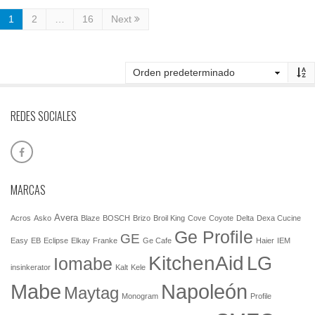
1
2
…
16
Next
REDES SOCIALES
MARCAS
Avera
Acros
Asko
Blaze
BOSCH
Brizo
Broil King
Cove
Coyote
Delta
Dexa Cucine
Ge Profile
GE
Easy
EB
Eclipse
Elkay
Franke
Ge Cafe
Haier
IEM
KitchenAid
LG
Iomabe
insinkerator
Kalt
Kele
Mabe
Napoleón
Maytag
Monogram
Profile