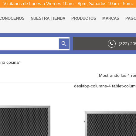
Visítanos de Lunes a Viernes 10am - 8pm, Sábados 10am - 5pm.
CONOCENOS
NUESTRA TIENDA
PRODUCTOS
MARCAS
PAG
Botón de búsqueda
(322) 2
rio cocina”
Mostrando los 4 re
desktop-columns-4 tablet-colu