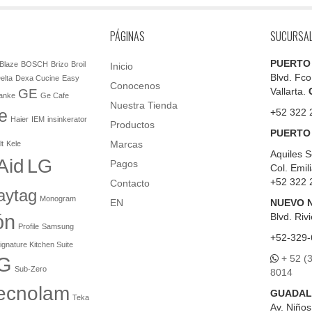
PÁGINAS
SUCURSA
PUERTO
Blaze
BOSCH
Brizo
Broil
Inicio
Blvd. Fco
elta
Dexa Cucine
Easy
Conocenos
Vallarta.
GE
anke
Ge Cafe
Nuestra Tienda
e
+52 322 
Haier
IEM
insinkerator
Productos
PUERTO
Marcas
lt
Kele
Aquiles S
Aid
LG
Pagos
Col. Emil
+52 322 
Contacto
aytag
Monogram
EN
NUEVO 
ón
Blvd.
Rivi
Profile
Samsung
+52-329-
ignature Kitchen Suite
+ 52 (
G
Sub-Zero
8014
ecnolam
GUADAL
Teka
Av. Niño