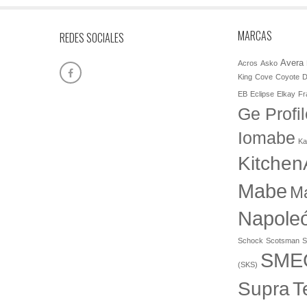
MARCAS
REDES SOCIALES
Avera
Acros
Asko
King
Cove
Coyote
D
EB
Eclipse
Elkay
Fr
Ge Profil
Iomabe
Ka
Kitchen
Mabe
M
Napole
Schock
Scotsman
S
SME
(SKS)
T
Supra