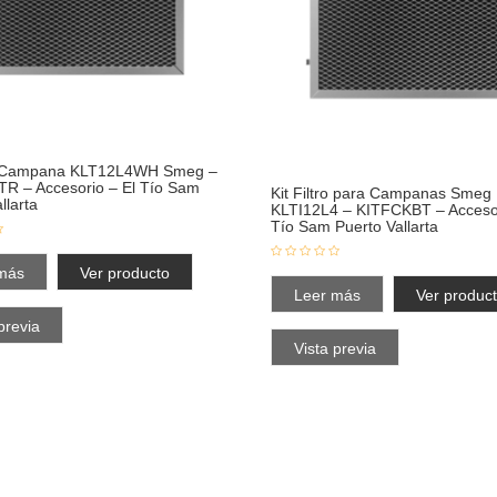
ro Campana KLT12L4WH Smeg –
R – Accesorio – El Tío Sam
Kit Filtro para Campanas Smeg
llarta
KLTI12L4 – KITFCKBT – Accesor
Tío Sam Puerto Vallarta
más
Ver producto
Leer más
Ver produc
previa
Vista previa