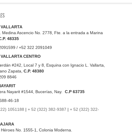
LES
 VALLARTA
. Medina Ascencio No. 2778, Fte. a la entrada a Marina
C.P. 48335
2091599 / +52 322 2091049
 VALLARTA CENTRO
erdán #242, Local 7 y 8, Esquina con Ignacio L. Vallarta,
iano Zapata,
C.P. 48380
209 8846
NAYARIT
era Nayarit #1544, Bucerías, Nay.
C.P 63735
688-46-18
322) 1051188
|
+ 52 (322) 382-9387
|
+ 52 (322) 322-
AJARA
s Héroes No. 1555-1, Colonia Moderna.