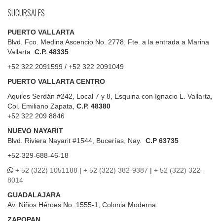
SUCURSALES
PUERTO VALLARTA
Blvd. Fco. Medina Ascencio No. 2778, Fte. a la entrada a Marina
Vallarta.
C.P. 48335
+52 322 2091599 / +52 322 2091049
PUERTO VALLARTA CENTRO
Aquiles Serdán #242, Local 7 y 8, Esquina con Ignacio L. Vallarta,
Col. Emiliano Zapata,
C.P. 48380
+52 322 209 8846
NUEVO NAYARIT
Blvd.
Riviera Nayarit #1544, Bucerías, Nay.
C.P 63735
+52-329-688-46-18
+ 52 (322) 1051188
|
+ 52 (322) 382-9387
|
+ 52 (322) 322-
8014
GUADALAJARA
Av. Niños Héroes No. 1555-1, Colonia Moderna.
ZAPOPAN