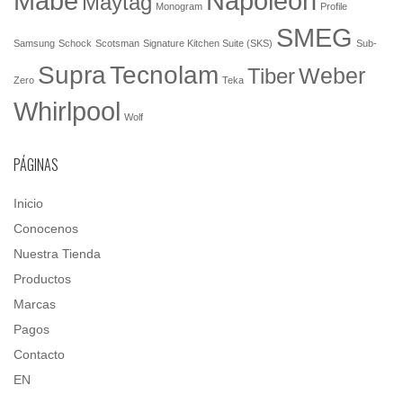
Mabe
Napoleón
Maytag
Monogram
Profile
SMEG
Samsung
Schock
Scotsman
Signature Kitchen Suite (SKS)
Sub-
Tecnolam
Supra
Weber
Tiber
Zero
Teka
Whirlpool
Wolf
PÁGINAS
Inicio
Conocenos
Nuestra Tienda
Productos
Marcas
Pagos
Contacto
EN