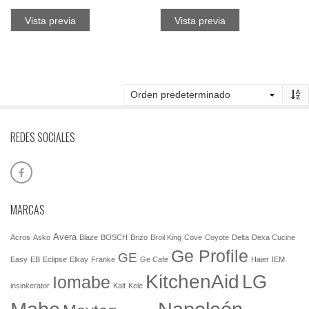
Vista previa
Vista previa
REDES SOCIALES
MARCAS
Avera
Acros
Asko
Blaze
BOSCH
Brizo
Broil King
Cove
Coyote
Delta
Dexa Cucine
Ge Profile
GE
Easy
EB
Eclipse
Elkay
Franke
Ge Cafe
Haier
IEM
KitchenAid
LG
Iomabe
insinkerator
Kalt
Kele