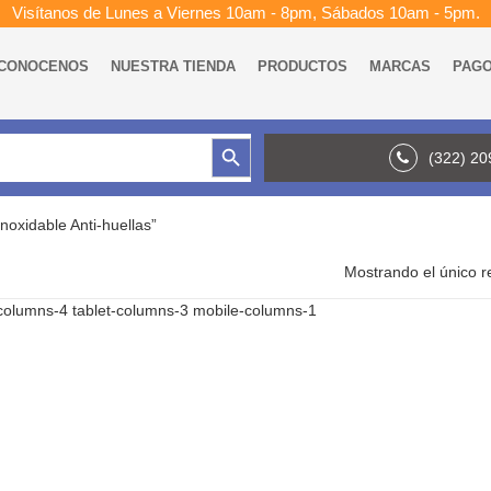
Visítanos de Lunes a Viernes 10am - 8pm, Sábados 10am - 5pm.
CONOCENOS
NUESTRA TIENDA
PRODUCTOS
MARCAS
PAG
Botón de búsqueda
(322) 2
noxidable Anti-huellas”
Mostrando el único r
columns-4 tablet-columns-3 mobile-columns-1