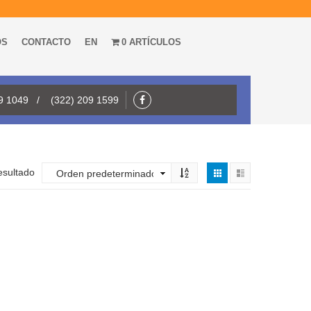
OS
CONTACTO
EN
0 ARTÍCULOS
09 1049 / (322) 209 1599
esultado