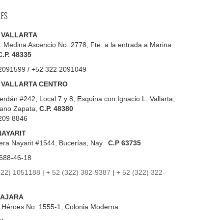
LES
 VALLARTA
. Medina Ascencio No. 2778, Fte. a la entrada a Marina
C.P. 48335
2091599 / +52 322 2091049
 VALLARTA CENTRO
erdán #242, Local 7 y 8, Esquina con Ignacio L. Vallarta,
iano Zapata,
C.P. 48380
209 8846
NAYARIT
era Nayarit #1544, Bucerías, Nay.
C.P 63735
688-46-18
322) 1051188
|
+ 52 (322) 382-9387
|
+ 52 (322) 322-
AJARA
s Héroes No. 1555-1, Colonia Moderna.