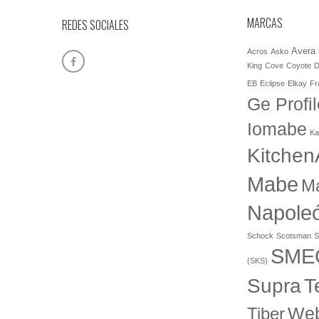
MARCAS
REDES SOCIALES
Avera
Acros
Asko
King
Cove
Coyote
D
EB
Eclipse
Elkay
Fr
Ge Profil
Iomabe
Ka
Kitchen
Mabe
M
Napole
Schock
Scotsman
S
SME
(SKS)
T
Supra
Web
Tiber