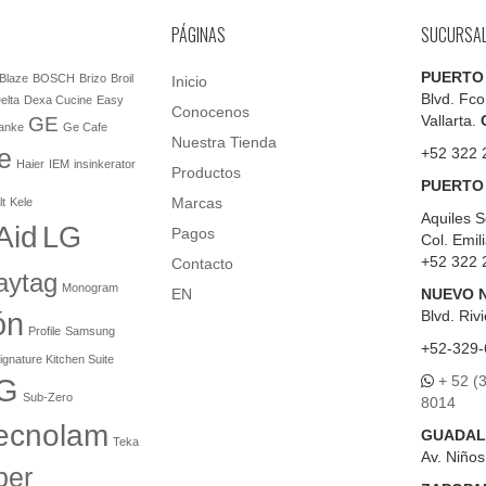
PÁGINAS
SUCURSA
PUERTO
Blaze
BOSCH
Brizo
Broil
Inicio
Blvd. Fco
elta
Dexa Cucine
Easy
Conocenos
Vallarta.
GE
anke
Ge Cafe
Nuestra Tienda
e
+52 322 
Haier
IEM
insinkerator
Productos
PUERTO
Marcas
lt
Kele
Aquiles S
Aid
LG
Pagos
Col. Emil
+52 322 
Contacto
aytag
Monogram
EN
NUEVO 
ón
Blvd.
Rivi
Profile
Samsung
+52-329-
ignature Kitchen Suite
+ 52 (
G
Sub-Zero
8014
ecnolam
GUADAL
Teka
Av. Niño
er