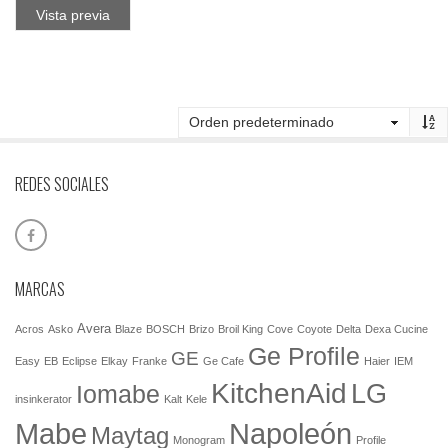
Vista previa
REDES SOCIALES
MARCAS
Avera
Acros
Asko
Blaze
BOSCH
Brizo
Broil King
Cove
Coyote
Delta
Dexa Cucine
Ge Profile
GE
Easy
EB
Eclipse
Elkay
Franke
Ge Cafe
Haier
IEM
KitchenAid
LG
Iomabe
insinkerator
Kalt
Kele
Mabe
Napoleón
Maytag
Monogram
Profile