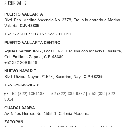
SUCURSALES
PUERTO VALLARTA
Blvd. Fco. Medina Ascencio No. 2778, Fte. a la entrada a Marina
Vallarta.
C.P. 48335
+52 322 2091599 / +52 322 2091049
PUERTO VALLARTA CENTRO
Aquiles Serdán #242, Local 7 y 8, Esquina con Ignacio L. Vallarta,
Col. Emiliano Zapata,
C.P. 48380
+52 322 209 8846
NUEVO NAYARIT
Blvd.
Riviera Nayarit #1544, Bucerías, Nay.
C.P 63735
+52-329-688-46-18
+ 52 (322) 1051188
|
+ 52 (322) 382-9387
|
+ 52 (322) 322-
8014
GUADALAJARA
Av. Niños Héroes No. 1555-1, Colonia Moderna.
ZAPOPAN