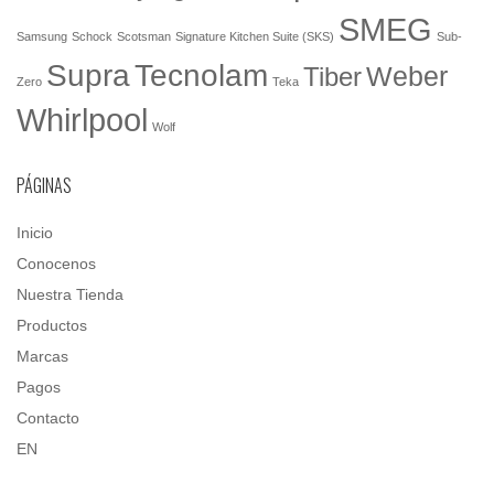
SMEG
Samsung
Schock
Scotsman
Signature Kitchen Suite (SKS)
Sub-
Tecnolam
Supra
Weber
Tiber
Zero
Teka
Whirlpool
Wolf
PÁGINAS
Inicio
Conocenos
Nuestra Tienda
Productos
Marcas
Pagos
Contacto
EN