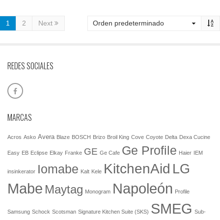
1
2
Next
REDES SOCIALES
MARCAS
Avera
Acros
Asko
Blaze
BOSCH
Brizo
Broil King
Cove
Coyote
Delta
Dexa Cucine
Ge Profile
GE
Easy
EB
Eclipse
Elkay
Franke
Ge Cafe
Haier
IEM
KitchenAid
LG
Iomabe
insinkerator
Kalt
Kele
Mabe
Napoleón
Maytag
Monogram
Profile
SMEG
Samsung
Schock
Scotsman
Signature Kitchen Suite (SKS)
Sub-