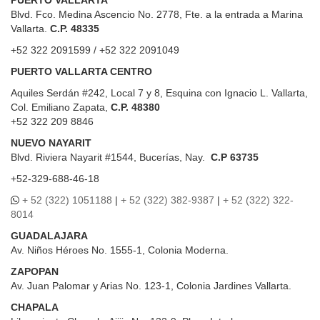
Blvd. Fco. Medina Ascencio No. 2778, Fte. a la entrada a Marina
Vallarta.
C.P. 48335
+52 322 2091599 / +52 322 2091049
PUERTO VALLARTA CENTRO
Aquiles Serdán #242, Local 7 y 8, Esquina con Ignacio L. Vallarta,
Col. Emiliano Zapata,
C.P. 48380
+52 322 209 8846
NUEVO NAYARIT
Blvd.
Riviera Nayarit #1544, Bucerías, Nay.
C.P 63735
+52-329-688-46-18
+ 52 (322) 1051188
|
+ 52 (322) 382-9387
|
+ 52 (322) 322-
8014
GUADALAJARA
Av. Niños Héroes No. 1555-1, Colonia Moderna.
ZAPOPAN
Av. Juan Palomar y Arias No. 123-1, Colonia Jardines Vallarta.
CHAPALA