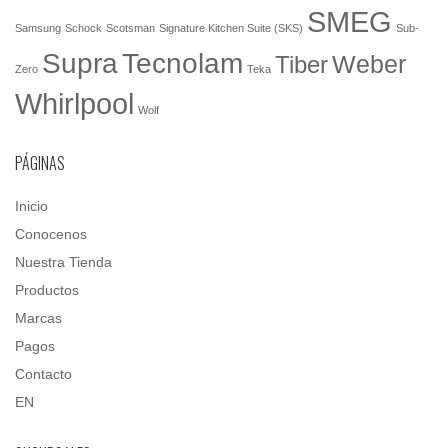
SMEG
Samsung
Schock
Scotsman
Signature Kitchen Suite (SKS)
Sub-
Tecnolam
Supra
Weber
Tiber
Zero
Teka
Whirlpool
Wolf
PÁGINAS
Inicio
Conocenos
Nuestra Tienda
Productos
Marcas
Pagos
Contacto
EN