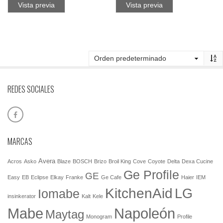
Vista previa
Vista previa
REDES SOCIALES
MARCAS
Avera
Acros
Asko
Blaze
BOSCH
Brizo
Broil King
Cove
Coyote
Delta
Dexa Cucine
Ge Profile
GE
Easy
EB
Eclipse
Elkay
Franke
Ge Cafe
Haier
IEM
KitchenAid
LG
Iomabe
insinkerator
Kalt
Kele
Mabe
Napoleón
Maytag
Monogram
Profile