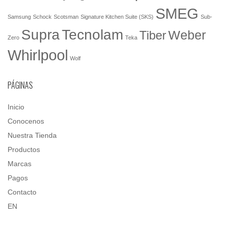
SMEG
Samsung
Schock
Scotsman
Signature Kitchen Suite (SKS)
Sub-
Tecnolam
Supra
Weber
Tiber
Zero
Teka
Whirlpool
Wolf
PÁGINAS
Inicio
Conocenos
Nuestra Tienda
Productos
Marcas
Pagos
Contacto
EN