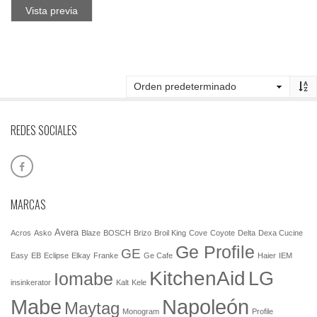
Vista previa
REDES SOCIALES
MARCAS
Avera
Acros
Asko
Blaze
BOSCH
Brizo
Broil King
Cove
Coyote
Delta
Dexa Cucine
Ge Profile
GE
Easy
EB
Eclipse
Elkay
Franke
Ge Cafe
Haier
IEM
KitchenAid
LG
Iomabe
insinkerator
Kalt
Kele
Mabe
Napoleón
Maytag
Monogram
Profile