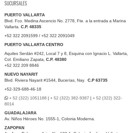
SUCURSALES
PUERTO VALLARTA
Blvd. Fco. Medina Ascencio No. 2778, Fte. a la entrada a Marina
Vallarta.
C.P. 48335
+52 322 2091599 / +52 322 2091049
PUERTO VALLARTA CENTRO
Aquiles Serdán #242, Local 7 y 8, Esquina con Ignacio L. Vallarta,
Col. Emiliano Zapata,
C.P. 48380
+52 322 209 8846
NUEVO NAYARIT
Blvd.
Riviera Nayarit #1544, Bucerías, Nay.
C.P 63735
+52-329-688-46-18
+ 52 (322) 1051188
|
+ 52 (322) 382-9387
|
+ 52 (322) 322-
8014
GUADALAJARA
Av. Niños Héroes No. 1555-1, Colonia Moderna.
ZAPOPAN