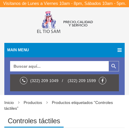
Visítanos de Lunes a Viernes 10am - 8pm, Sábados 10am - 5pm.
MAIN MENU
Botón de búsqueda
Buscar:
(322) 209 1049 / (322) 209 1599
Inicio
Productos
Productos etiquetados “Controles
táctiles”
Controles táctiles