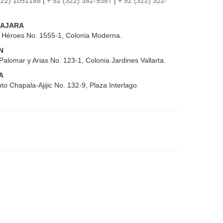
322) 1051188
|
+ 52 (322) 382-9387
|
+ 52 (322) 322-
AJARA
s Héroes No. 1555-1, Colonia Moderna.
N
Palomar y Arias No. 123-1, Colonia Jardines Vallarta.
A
to Chapala-Ajijic No. 132-9, Plaza Interlago.
pantes