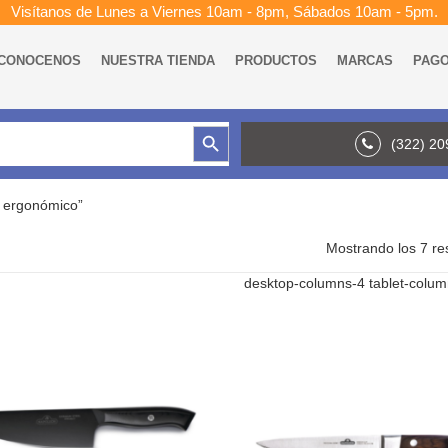
Visítanos de Lunes a Viernes 10am - 8pm, Sábados 10am - 5pm.
CONOCENOS
NUESTRA TIENDA
PRODUCTOS
MARCAS
PAG
Botón de búsqueda
(322) 2
o ergonómico”
Mostrando los 7 re
desktop-columns-4 tablet-colu