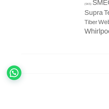
SME
(SKS)
T
Supra
Web
Tiber
Whirlpo
12 Me