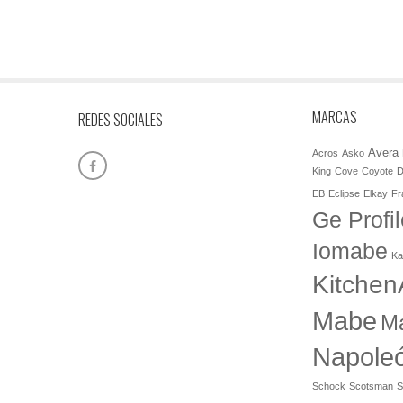
MARCAS
REDES SOCIALES
Avera
Acros
Asko
King
Cove
Coyote
D
EB
Eclipse
Elkay
Fr
Ge Profil
Iomabe
Ka
Kitchen
Mabe
M
Napole
Schock
Scotsman
S