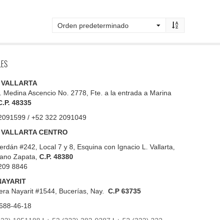
LES
 VALLARTA
. Medina Ascencio No. 2778, Fte. a la entrada a Marina
C.P. 48335
2091599 / +52 322 2091049
 VALLARTA CENTRO
erdán #242, Local 7 y 8, Esquina con Ignacio L. Vallarta,
iano Zapata,
C.P. 48380
209 8846
NAYARIT
era Nayarit #1544, Bucerías, Nay.
C.P 63735
688-46-18