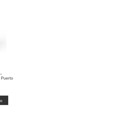
 –
 Puerto
to