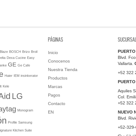
PÁGINAS
SUCURSA
PUERTO
Blaze
BOSCH
Brizo
Broil
Inicio
Blvd. Fco
elta
Dexa Cucine
Easy
Conocenos
Vallarta.
GE
anke
Ge Cafe
Nuestra Tienda
e
+52 322 
Haier
IEM
insinkerator
Productos
PUERTO
Marcas
lt
Kele
Aquiles S
Aid
LG
Pagos
Col. Emil
+52 322 
Contacto
aytag
Monogram
EN
NUEVO 
ón
Blvd.
Rivi
Profile
Samsung
+52-329-
ignature Kitchen Suite