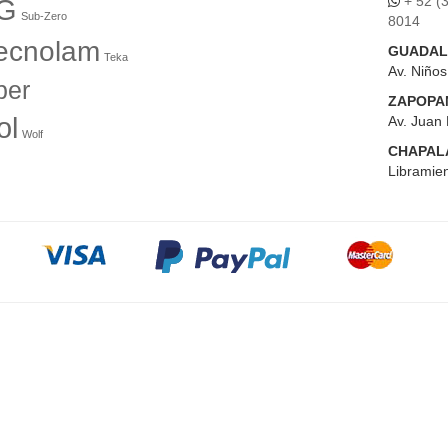
+ 52 (
G
Sub-Zero
8014
ecnolam
GUADAL
Teka
Av. Niño
er
ZAPOPA
ol
Av. Juan 
Wolf
CHAPAL
Libramien
ses sin Intereses pagando con Tarjetas de Crédito partici
Copyright 2023© El Tío Sam Puerto Vallarta. Todos los derechos reservados.