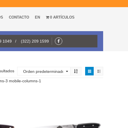
OS
CONTACTO
EN
0 ARTÍCULOS
09 1049 / (322) 209 1599
sultados
mns-3 mobile-columns-1