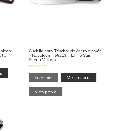
poleon –
Cuchillo para Trinchar de Acero Alemán
rta
– Napoleon – 55213 – El Tío Sam
Puerto Vallarta
to
Leer más
Ver producto
Vista previa