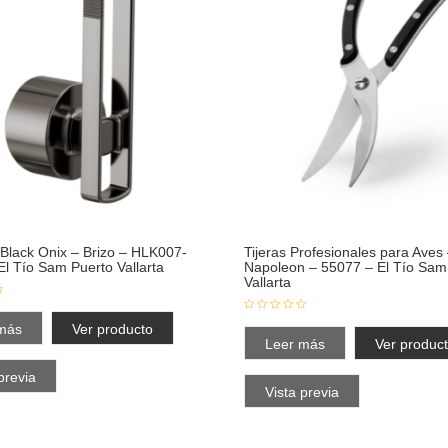
 Black Onix – Brizo – HLK007-
Tijeras Profesionales para Aves
El Tío Sam Puerto Vallarta
Napoleon – 55077 – El Tío Sam
Vallarta
más
Ver producto
Leer más
Ver produc
previa
Vista previa