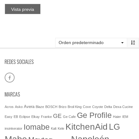
Vista previa
REDES SOCIALES
MARCAS
Avera
Acros
Asko
Blaze
BOSCH
Brizo
Broil King
Cove
Coyote
Delta
Dexa Cucine
Ge Profile
GE
Easy
EB
Eclipse
Elkay
Franke
Ge Cafe
Haier
IEM
KitchenAid
LG
Iomabe
insinkerator
Kalt
Kele