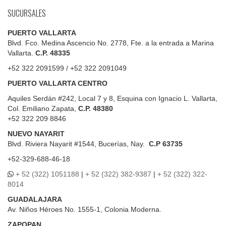
SUCURSALES
PUERTO VALLARTA
Blvd. Fco. Medina Ascencio No. 2778, Fte. a la entrada a Marina
Vallarta.
C.P. 48335
+52 322 2091599 / +52 322 2091049
PUERTO VALLARTA CENTRO
Aquiles Serdán #242, Local 7 y 8, Esquina con Ignacio L. Vallarta,
Col. Emiliano Zapata,
C.P. 48380
+52 322 209 8846
NUEVO NAYARIT
Blvd.
Riviera Nayarit #1544, Bucerías, Nay.
C.P 63735
+52-329-688-46-18
+ 52 (322) 1051188
|
+ 52 (322) 382-9387
|
+ 52 (322) 322-
8014
GUADALAJARA
Av. Niños Héroes No. 1555-1, Colonia Moderna.
ZAPOPAN