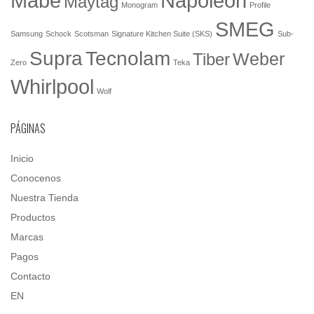
Mabe
Napoleón
Maytag
Monogram
Profile
SMEG
Samsung
Schock
Scotsman
Signature Kitchen Suite (SKS)
Sub-
Tecnolam
Supra
Weber
Tiber
Zero
Teka
Whirlpool
Wolf
PÁGINAS
Inicio
Conocenos
Nuestra Tienda
Productos
Marcas
Pagos
Contacto
EN