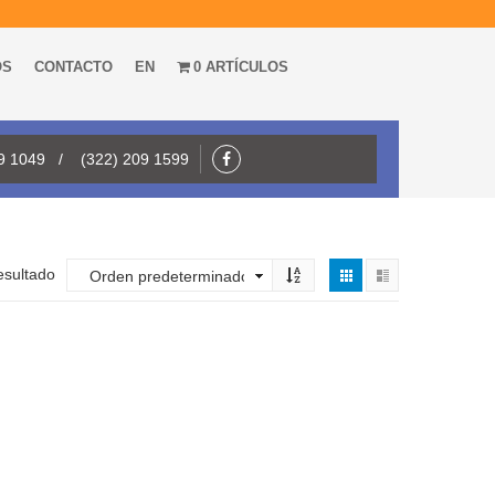
OS
CONTACTO
EN
0 ARTÍCULOS
09 1049 / (322) 209 1599
esultado