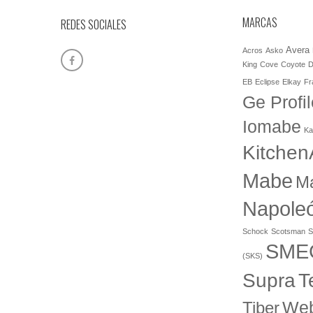
MARCAS
REDES SOCIALES
Avera
Acros
Asko
King
Cove
Coyote
D
EB
Eclipse
Elkay
Fr
Ge Profil
Iomabe
Ka
Kitchen
Mabe
M
Napole
Schock
Scotsman
S
SME
(SKS)
T
Supra
Web
Tiber