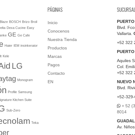
PÁGINAS
SUCURSA
PUERTO
Blaze
BOSCH
Brizo
Broil
Inicio
Blvd. Fco
elta
Dexa Cucine
Easy
Conocenos
Vallarta.
GE
anke
Ge Cafe
Nuestra Tienda
e
+52 322 
Haier
IEM
insinkerator
Productos
PUERTO
Marcas
lt
Kele
Aquiles S
Aid
LG
Pagos
Col. Emil
+52 322 
Contacto
aytag
Monogram
EN
NUEVO 
ón
Blvd.
Rivi
Profile
Samsung
+52-329-
ignature Kitchen Suite
+ 52 (
G
Sub-Zero
8014
ecnolam
GUADAL
Teka
Av. Niño
er