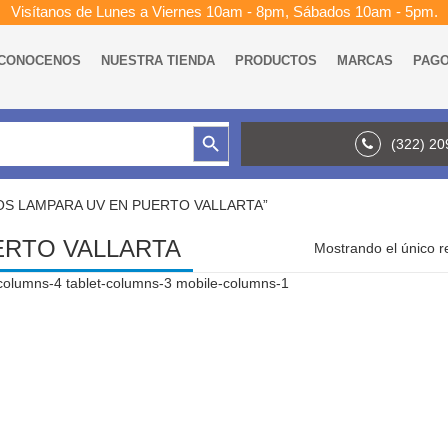
Visítanos de Lunes a Viernes 10am - 8pm, Sábados 10am - 5pm.
CONOCENOS
NUESTRA TIENDA
PRODUCTOS
MARCAS
PAG
Botón de búsqueda
(322) 2
LTROS LAMPARA UV EN PUERTO VALLARTA”
ERTO VALLARTA
Mostrando el único r
columns-4 tablet-columns-3 mobile-columns-1