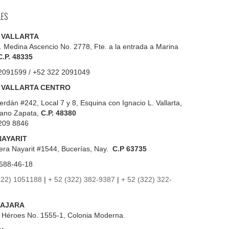
LES
 VALLARTA
. Medina Ascencio No. 2778, Fte. a la entrada a Marina
C.P. 48335
2091599 / +52 322 2091049
 VALLARTA CENTRO
erdán #242, Local 7 y 8, Esquina con Ignacio L. Vallarta,
iano Zapata,
C.P. 48380
209 8846
NAYARIT
era Nayarit #1544, Bucerías, Nay.
C.P 63735
688-46-18
322) 1051188
|
+ 52 (322) 382-9387
|
+ 52 (322) 322-
AJARA
s Héroes No. 1555-1, Colonia Moderna.