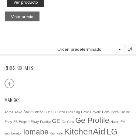
Ver producto
Vista previa
REDES SOCIALES
MARCAS
Avera
Acros
Asko
Blaze
BOSCH
Brizo
Broil King
Cove
Coyote
Delta
Dexa Cucine
Ge Profile
GE
Easy
EB
Eclipse
Elkay
Franke
Ge Cafe
Haier
IEM
KitchenAid
LG
Iomabe
insinkerator
Kalt
Kele