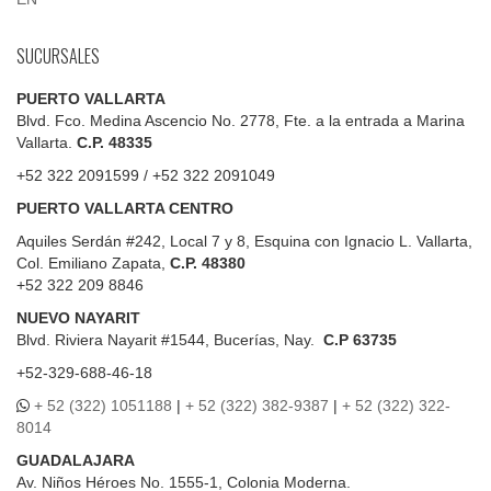
SUCURSALES
PUERTO VALLARTA
Blvd. Fco. Medina Ascencio No. 2778, Fte. a la entrada a Marina
Vallarta.
C.P. 48335
+52 322 2091599 / +52 322 2091049
PUERTO VALLARTA CENTRO
Aquiles Serdán #242, Local 7 y 8, Esquina con Ignacio L. Vallarta,
Col. Emiliano Zapata,
C.P. 48380
+52 322 209 8846
NUEVO NAYARIT
Blvd.
Riviera Nayarit #1544, Bucerías, Nay.
C.P 63735
+52-329-688-46-18
+ 52 (322) 1051188
|
+ 52 (322) 382-9387
|
+ 52 (322) 322-
8014
GUADALAJARA
Av. Niños Héroes No. 1555-1, Colonia Moderna.