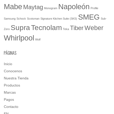
Mabe
Napoleón
Maytag
Monogram
Profile
SMEG
Samsung
Schock
Scotsman
Signature Kitchen Suite (SKS)
Sub-
Tecnolam
Supra
Weber
Tiber
Zero
Teka
Whirlpool
Wolf
PÁGINAS
Inicio
Conocenos
Nuestra Tienda
Productos
Marcas
Pagos
Contacto
EN