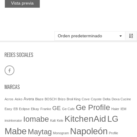
Vista previa
REDES SOCIALES
MARCAS
Avera
Acros
Asko
Blaze
BOSCH
Brizo
Broil King
Cove
Coyote
Delta
Dexa Cucine
Ge Profile
GE
Easy
EB
Eclipse
Elkay
Franke
Ge Cafe
Haier
IEM
KitchenAid
LG
Iomabe
insinkerator
Kalt
Kele
Mabe
Napoleón
Maytag
Monogram
Profile