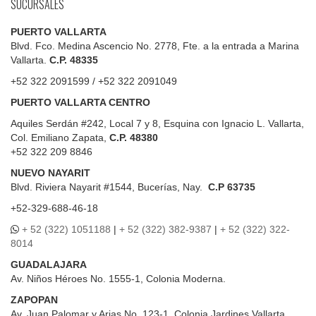
SUCURSALES
PUERTO VALLARTA
Blvd. Fco. Medina Ascencio No. 2778, Fte. a la entrada a Marina
Vallarta.
C.P. 48335
+52 322 2091599 / +52 322 2091049
PUERTO VALLARTA CENTRO
Aquiles Serdán #242, Local 7 y 8, Esquina con Ignacio L. Vallarta,
Col. Emiliano Zapata,
C.P. 48380
+52 322 209 8846
NUEVO NAYARIT
Blvd.
Riviera Nayarit #1544, Bucerías, Nay.
C.P 63735
+52-329-688-46-18
+ 52 (322) 1051188
|
+ 52 (322) 382-9387
|
+ 52 (322) 322-
8014
GUADALAJARA
Av. Niños Héroes No. 1555-1, Colonia Moderna.
ZAPOPAN
Av. Juan Palomar y Arias No. 123-1, Colonia Jardines Vallarta.