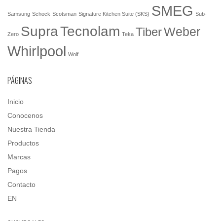
SMEG
Samsung
Schock
Scotsman
Signature Kitchen Suite (SKS)
Sub-
Tecnolam
Supra
Weber
Tiber
Zero
Teka
Whirlpool
Wolf
PÁGINAS
Inicio
Conocenos
Nuestra Tienda
Productos
Marcas
Pagos
Contacto
EN