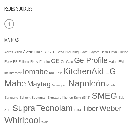
REDES SOCIALES
MARCAS
Avera
Acros
Asko
Blaze
BOSCH
Brizo
Broil King
Cove
Coyote
Delta
Dexa Cucine
Ge Profile
GE
Easy
EB
Eclipse
Elkay
Franke
Ge Cafe
Haier
IEM
KitchenAid
LG
Iomabe
insinkerator
Kalt
Kele
Mabe
Napoleón
Maytag
Monogram
Profile
SMEG
Samsung
Schock
Scotsman
Signature Kitchen Suite (SKS)
Sub-
Tecnolam
Supra
Weber
Tiber
Zero
Teka
Whirlpool
Wolf