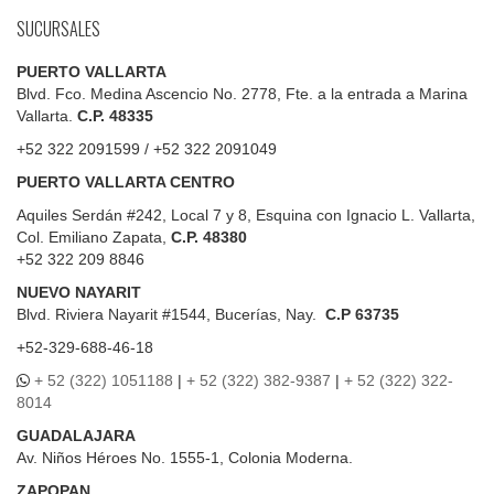
SUCURSALES
PUERTO VALLARTA
Blvd. Fco. Medina Ascencio No. 2778, Fte. a la entrada a Marina
Vallarta.
C.P. 48335
+52 322 2091599 / +52 322 2091049
PUERTO VALLARTA CENTRO
Aquiles Serdán #242, Local 7 y 8, Esquina con Ignacio L. Vallarta,
Col. Emiliano Zapata,
C.P. 48380
+52 322 209 8846
NUEVO NAYARIT
Blvd.
Riviera Nayarit #1544, Bucerías, Nay.
C.P 63735
+52-329-688-46-18
+ 52 (322) 1051188
|
+ 52 (322) 382-9387
|
+ 52 (322) 322-
8014
GUADALAJARA
Av. Niños Héroes No. 1555-1, Colonia Moderna.
ZAPOPAN