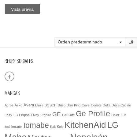
Vista previa
REDES SOCIALES
MARCAS
Avera
Acros
Asko
Blaze
BOSCH
Brizo
Broil King
Cove
Coyote
Delta
Dexa Cucine
Ge Profile
GE
Easy
EB
Eclipse
Elkay
Franke
Ge Cafe
Haier
IEM
KitchenAid
LG
Iomabe
insinkerator
Kalt
Kele