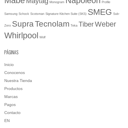
Mabe
Napoleón
Maytag
Monogram
Profile
SMEG
Samsung
Schock
Scotsman
Signature Kitchen Suite (SKS)
Sub-
Tecnolam
Supra
Weber
Tiber
Zero
Teka
Whirlpool
Wolf
PÁGINAS
Inicio
Conocenos
Nuestra Tienda
Productos
Marcas
Pagos
Contacto
EN