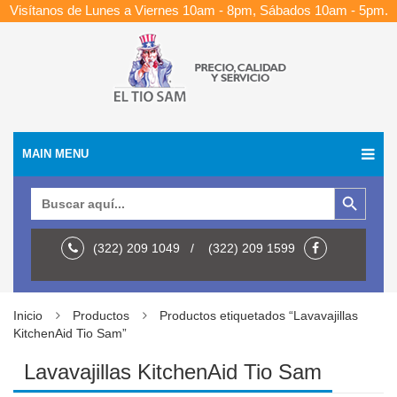
Visítanos de Lunes a Viernes 10am - 8pm, Sábados 10am - 5pm.
MAIN MENU
Botón de búsqueda
Buscar:
(322) 209 1049 / (322) 209 1599
Inicio
Productos
Productos etiquetados “Lavavajillas
KitchenAid Tio Sam”
Lavavajillas KitchenAid Tio Sam