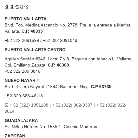
SUCURSALES
PUERTO VALLARTA
Blvd. Fco. Medina Ascencio No. 2778, Fte. a la entrada a Marina
Vallarta.
C.P. 48335
+52 322 2091599 / +52 322 2091049
PUERTO VALLARTA CENTRO
Aquiles Serdán #242, Local 7 y 8, Esquina con Ignacio L. Vallarta,
Col. Emiliano Zapata,
C.P. 48380
+52 322 209 8846
NUEVO NAYARIT
Blvd.
Riviera Nayarit #1544, Bucerías, Nay.
C.P 63735
+52-329-688-46-18
+ 52 (322) 1051188
|
+ 52 (322) 382-9387
|
+ 52 (322) 322-
8014
GUADALAJARA
Av. Niños Héroes No. 1555-1, Colonia Moderna.
ZAPOPAN