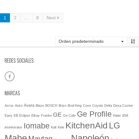
1
2
…
8
Next
REDES SOCIALES
MARCAS
Avera
Acros
Asko
Blaze
BOSCH
Brizo
Broil King
Cove
Coyote
Delta
Dexa Cucine
Ge Profile
GE
Easy
EB
Eclipse
Elkay
Franke
Ge Cafe
Haier
IEM
KitchenAid
LG
Iomabe
insinkerator
Kalt
Kele
Mabe
Napoleón
Maytag