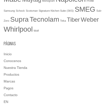
Monogram
Profile
SMEG
Samsung
Schock
Scotsman
Signature Kitchen Suite (SKS)
Sub-
Tecnolam
Supra
Weber
Tiber
Zero
Teka
Whirlpool
Wolf
PÁGINAS
Inicio
Conocenos
Nuestra Tienda
Productos
Marcas
Pagos
Contacto
EN