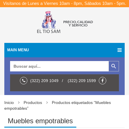
Visítanos de Lunes a Viernes 10am - 8pm, Sábados 10am - 5pm.
MAIN MENU
Botón de búsqueda
Buscar:
(322) 209 1049 / (322) 209 1599
Inicio
Productos
Productos etiquetados “Muebles
empotrables”
Muebles empotrables