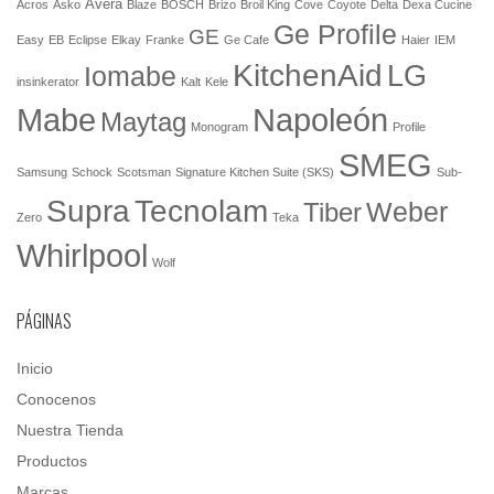
Avera
Acros
Asko
Blaze
BOSCH
Brizo
Broil King
Cove
Coyote
Delta
Dexa Cucine
Ge Profile
GE
Easy
EB
Eclipse
Elkay
Franke
Ge Cafe
Haier
IEM
KitchenAid
LG
Iomabe
insinkerator
Kalt
Kele
Mabe
Napoleón
Maytag
Monogram
Profile
SMEG
Samsung
Schock
Scotsman
Signature Kitchen Suite (SKS)
Sub-
Tecnolam
Supra
Weber
Tiber
Zero
Teka
Whirlpool
Wolf
PÁGINAS
Inicio
Conocenos
Nuestra Tienda
Productos
Marcas