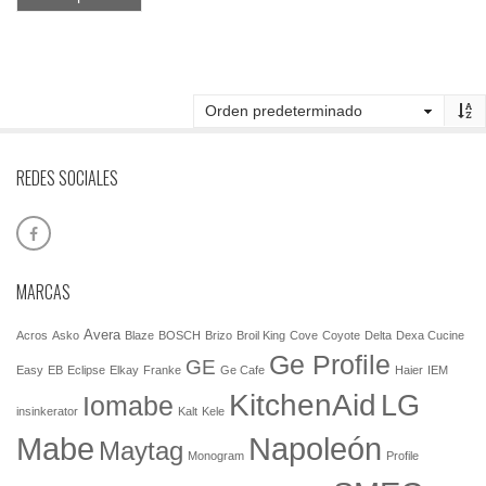
REDES SOCIALES
MARCAS
Avera
Acros
Asko
Blaze
BOSCH
Brizo
Broil King
Cove
Coyote
Delta
Dexa Cucine
Ge Profile
GE
Easy
EB
Eclipse
Elkay
Franke
Ge Cafe
Haier
IEM
KitchenAid
LG
Iomabe
insinkerator
Kalt
Kele
Mabe
Napoleón
Maytag
Monogram
Profile