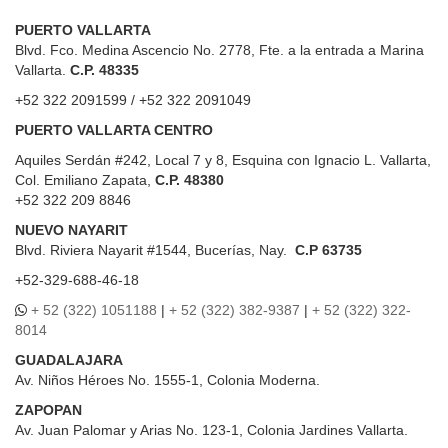
PUERTO VALLARTA
Blvd. Fco. Medina Ascencio No. 2778, Fte. a la entrada a Marina
Vallarta.
C.P. 48335
+52 322 2091599 / +52 322 2091049
PUERTO VALLARTA CENTRO
Aquiles Serdán #242, Local 7 y 8, Esquina con Ignacio L. Vallarta,
Col. Emiliano Zapata,
C.P. 48380
+52 322 209 8846
NUEVO NAYARIT
Blvd.
Riviera Nayarit #1544, Bucerías, Nay.
C.P 63735
+52-329-688-46-18
+ 52 (322) 1051188
|
+ 52 (322) 382-9387
|
+ 52 (322) 322-
8014
GUADALAJARA
Av. Niños Héroes No. 1555-1, Colonia Moderna.
ZAPOPAN
Av. Juan Palomar y Arias No. 123-1, Colonia Jardines Vallarta.