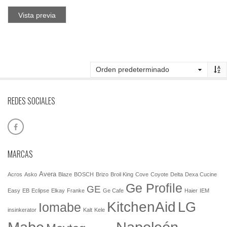
Vista previa
REDES SOCIALES
MARCAS
Avera
Acros
Asko
Blaze
BOSCH
Brizo
Broil King
Cove
Coyote
Delta
Dexa Cucine
Ge Profile
GE
Easy
EB
Eclipse
Elkay
Franke
Ge Cafe
Haier
IEM
KitchenAid
LG
Iomabe
insinkerator
Kalt
Kele