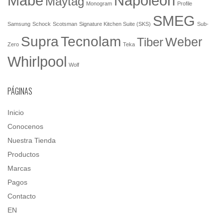
Mabe
Napoleón
Maytag
Monogram
Profile
SMEG
Samsung
Schock
Scotsman
Signature Kitchen Suite (SKS)
Sub-
Tecnolam
Supra
Weber
Tiber
Zero
Teka
Whirlpool
Wolf
PÁGINAS
Inicio
Conocenos
Nuestra Tienda
Productos
Marcas
Pagos
Contacto
EN