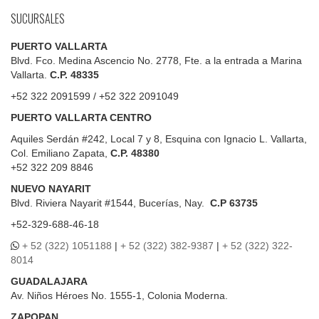
SUCURSALES
PUERTO VALLARTA
Blvd. Fco. Medina Ascencio No. 2778, Fte. a la entrada a Marina
Vallarta.
C.P. 48335
+52 322 2091599 / +52 322 2091049
PUERTO VALLARTA CENTRO
Aquiles Serdán #242, Local 7 y 8, Esquina con Ignacio L. Vallarta,
Col. Emiliano Zapata,
C.P. 48380
+52 322 209 8846
NUEVO NAYARIT
Blvd.
Riviera Nayarit #1544, Bucerías, Nay.
C.P 63735
+52-329-688-46-18
+ 52 (322) 1051188
|
+ 52 (322) 382-9387
|
+ 52 (322) 322-
8014
GUADALAJARA
Av. Niños Héroes No. 1555-1, Colonia Moderna.
ZAPOPAN