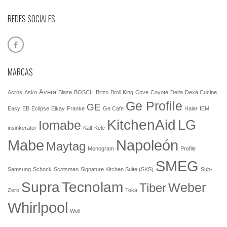
REDES SOCIALES
MARCAS
Avera
Acros
Asko
Blaze
BOSCH
Brizo
Broil King
Cove
Coyote
Delta
Dexa Cucine
Ge Profile
GE
Easy
EB
Eclipse
Elkay
Franke
Ge Cafe
Haier
IEM
KitchenAid
LG
Iomabe
insinkerator
Kalt
Kele
Mabe
Napoleón
Maytag
Monogram
Profile
SMEG
Samsung
Schock
Scotsman
Signature Kitchen Suite (SKS)
Sub-
Tecnolam
Supra
Weber
Tiber
Zero
Teka
Whirlpool
Wolf