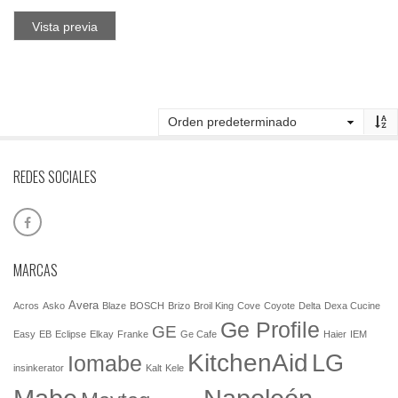
Vista previa
REDES SOCIALES
MARCAS
Avera
Acros
Asko
Blaze
BOSCH
Brizo
Broil King
Cove
Coyote
Delta
Dexa Cucine
Ge Profile
GE
Easy
EB
Eclipse
Elkay
Franke
Ge Cafe
Haier
IEM
KitchenAid
LG
Iomabe
insinkerator
Kalt
Kele