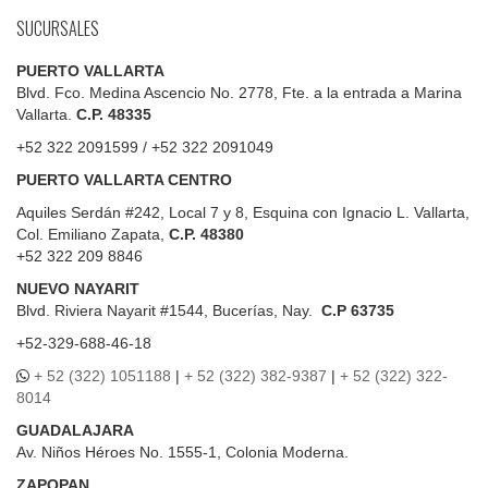
SUCURSALES
PUERTO VALLARTA
Blvd. Fco. Medina Ascencio No. 2778, Fte. a la entrada a Marina
Vallarta.
C.P. 48335
+52 322 2091599 / +52 322 2091049
PUERTO VALLARTA CENTRO
Aquiles Serdán #242, Local 7 y 8, Esquina con Ignacio L. Vallarta,
Col. Emiliano Zapata,
C.P. 48380
+52 322 209 8846
NUEVO NAYARIT
Blvd.
Riviera Nayarit #1544, Bucerías, Nay.
C.P 63735
+52-329-688-46-18
+ 52 (322) 1051188
|
+ 52 (322) 382-9387
|
+ 52 (322) 322-
8014
GUADALAJARA
Av. Niños Héroes No. 1555-1, Colonia Moderna.
ZAPOPAN