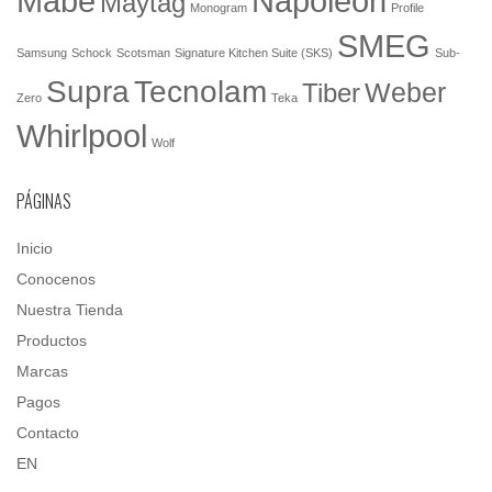
Mabe
Napoleón
Maytag
Monogram
Profile
SMEG
Samsung
Schock
Scotsman
Signature Kitchen Suite (SKS)
Sub-
Tecnolam
Supra
Weber
Tiber
Zero
Teka
Whirlpool
Wolf
PÁGINAS
Inicio
Conocenos
Nuestra Tienda
Productos
Marcas
Pagos
Contacto
EN