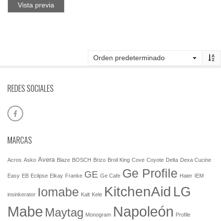
Vista previa
REDES SOCIALES
MARCAS
Avera
Acros
Asko
Blaze
BOSCH
Brizo
Broil King
Cove
Coyote
Delta
Dexa Cucine
Ge Profile
GE
Easy
EB
Eclipse
Elkay
Franke
Ge Cafe
Haier
IEM
KitchenAid
LG
Iomabe
insinkerator
Kalt
Kele
Mabe
Napoleón
Maytag
Monogram
Profile