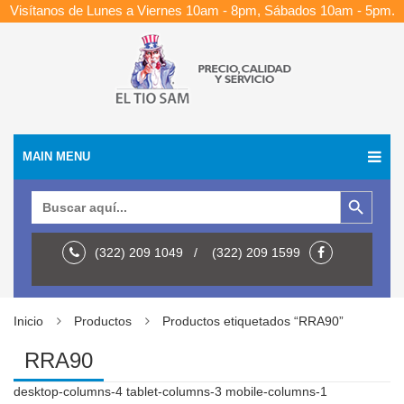
Visítanos de Lunes a Viernes 10am - 8pm, Sábados 10am - 5pm.
MAIN MENU
Botón de búsqueda
Buscar:
(322) 209 1049 / (322) 209 1599
Inicio
Productos
Productos etiquetados “RRA90”
RRA90
desktop-columns-4 tablet-columns-3 mobile-columns-1