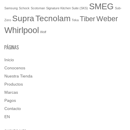
SMEG
Samsung
Schock
Scotsman
Signature Kitchen Suite (SKS)
Sub-
Tecnolam
Supra
Weber
Tiber
Zero
Teka
Whirlpool
Wolf
PÁGINAS
Inicio
Conocenos
Nuestra Tienda
Productos
Marcas
Pagos
Contacto
EN