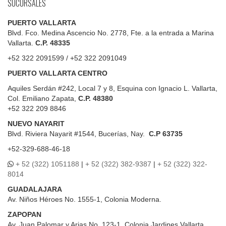
SUCURSALES
PUERTO VALLARTA
Blvd. Fco. Medina Ascencio No. 2778, Fte. a la entrada a Marina
Vallarta.
C.P. 48335
+52 322 2091599 / +52 322 2091049
PUERTO VALLARTA CENTRO
Aquiles Serdán #242, Local 7 y 8, Esquina con Ignacio L. Vallarta,
Col. Emiliano Zapata,
C.P. 48380
+52 322 209 8846
NUEVO NAYARIT
Blvd.
Riviera Nayarit #1544, Bucerías, Nay.
C.P 63735
+52-329-688-46-18
+ 52 (322) 1051188
|
+ 52 (322) 382-9387
|
+ 52 (322) 322-
8014
GUADALAJARA
Av. Niños Héroes No. 1555-1, Colonia Moderna.
ZAPOPAN
Av. Juan Palomar y Arias No. 123-1, Colonia Jardines Vallarta.