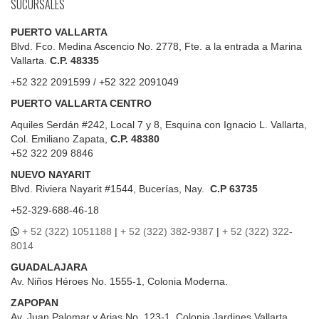
SUCURSALES
PUERTO VALLARTA
Blvd. Fco. Medina Ascencio No. 2778, Fte. a la entrada a Marina
Vallarta.
C.P. 48335
+52 322 2091599 / +52 322 2091049
PUERTO VALLARTA CENTRO
Aquiles Serdán #242, Local 7 y 8, Esquina con Ignacio L. Vallarta,
Col. Emiliano Zapata,
C.P. 48380
+52 322 209 8846
NUEVO NAYARIT
Blvd.
Riviera Nayarit #1544, Bucerías, Nay.
C.P 63735
+52-329-688-46-18
+ 52 (322) 1051188
|
+ 52 (322) 382-9387
|
+ 52 (322) 322-
8014
GUADALAJARA
Av. Niños Héroes No. 1555-1, Colonia Moderna.
ZAPOPAN
Av. Juan Palomar y Arias No. 123-1, Colonia Jardines Vallarta.