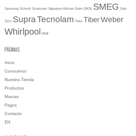
SMEG
Samsung
Schock
Scotsman
Signature Kitchen Suite (SKS)
Sub-
Tecnolam
Supra
Weber
Tiber
Zero
Teka
Whirlpool
Wolf
PÁGINAS
Inicio
Conocenos
Nuestra Tienda
Productos
Marcas
Pagos
Contacto
EN