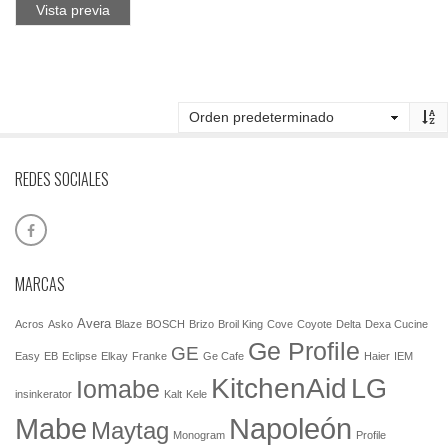
Vista previa
REDES SOCIALES
MARCAS
Avera
Acros
Asko
Blaze
BOSCH
Brizo
Broil King
Cove
Coyote
Delta
Dexa Cucine
Ge Profile
GE
Easy
EB
Eclipse
Elkay
Franke
Ge Cafe
Haier
IEM
KitchenAid
LG
Iomabe
insinkerator
Kalt
Kele
Mabe
Napoleón
Maytag
Monogram
Profile