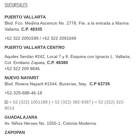
SUCURSALES
PUERTO VALLARTA
Blvd. Fco. Medina Ascencio No. 2778, Fte. a la entrada a Marina
Vallarta.
C.P. 48335
+52 322 2091599 / +52 322 2091049
PUERTO VALLARTA CENTRO
Aquiles Serdán #242, Local 7 y 8, Esquina con Ignacio L. Vallarta,
Col. Emiliano Zapata,
C.P. 48380
+52 322 209 8846
NUEVO NAYARIT
Blvd.
Riviera Nayarit #1544, Bucerías, Nay.
C.P 63735
+52-329-688-46-18
+ 52 (322) 1051188
|
+ 52 (322) 382-9387
|
+ 52 (322) 322-
8014
GUADALAJARA
Av. Niños Héroes No. 1555-1, Colonia Moderna.
ZAPOPAN