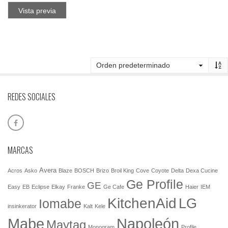
Vista previa
REDES SOCIALES
MARCAS
Avera
Acros
Asko
Blaze
BOSCH
Brizo
Broil King
Cove
Coyote
Delta
Dexa Cucine
Ge Profile
GE
Easy
EB
Eclipse
Elkay
Franke
Ge Cafe
Haier
IEM
KitchenAid
LG
Iomabe
insinkerator
Kalt
Kele
Mabe
Napoleón
Maytag
Monogram
Profile