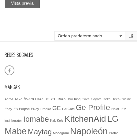
Vista previa
REDES SOCIALES
MARCAS
Avera
Acros
Asko
Blaze
BOSCH
Brizo
Broil King
Cove
Coyote
Delta
Dexa Cucine
Ge Profile
GE
Easy
EB
Eclipse
Elkay
Franke
Ge Cafe
Haier
IEM
KitchenAid
LG
Iomabe
insinkerator
Kalt
Kele
Mabe
Napoleón
Maytag
Monogram
Profile