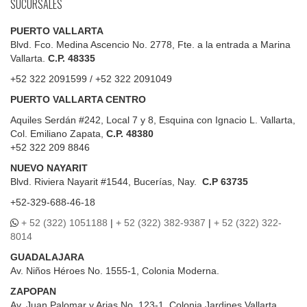
SUCURSALES
PUERTO VALLARTA
Blvd. Fco. Medina Ascencio No. 2778, Fte. a la entrada a Marina
Vallarta.
C.P. 48335
+52 322 2091599 / +52 322 2091049
PUERTO VALLARTA CENTRO
Aquiles Serdán #242, Local 7 y 8, Esquina con Ignacio L. Vallarta,
Col. Emiliano Zapata,
C.P. 48380
+52 322 209 8846
NUEVO NAYARIT
Blvd.
Riviera Nayarit #1544, Bucerías, Nay.
C.P 63735
+52-329-688-46-18
+ 52 (322) 1051188
|
+ 52 (322) 382-9387
|
+ 52 (322) 322-
8014
GUADALAJARA
Av. Niños Héroes No. 1555-1, Colonia Moderna.
ZAPOPAN
Av. Juan Palomar y Arias No. 123-1, Colonia Jardines Vallarta.