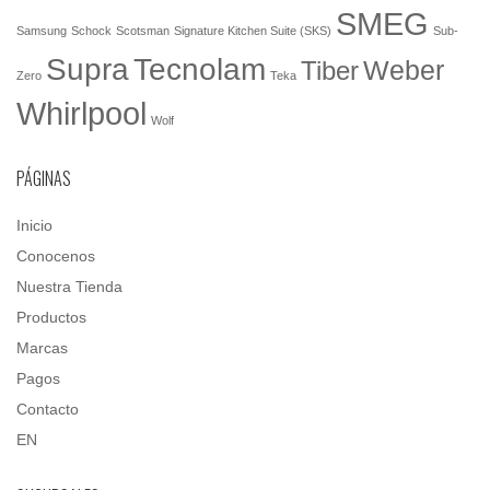
SMEG
Samsung
Schock
Scotsman
Signature Kitchen Suite (SKS)
Sub-
Tecnolam
Supra
Weber
Tiber
Zero
Teka
Whirlpool
Wolf
PÁGINAS
Inicio
Conocenos
Nuestra Tienda
Productos
Marcas
Pagos
Contacto
EN