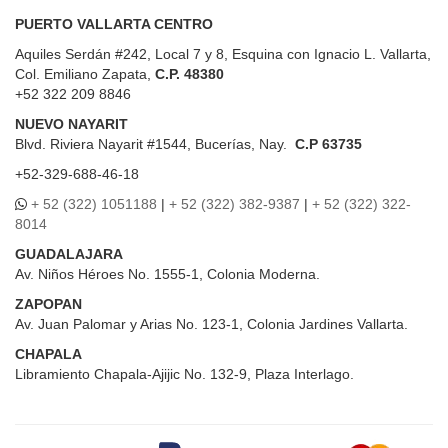
PUERTO VALLARTA CENTRO
Aquiles Serdán #242, Local 7 y 8, Esquina con Ignacio L. Vallarta,
Col. Emiliano Zapata,
C.P. 48380
+52 322 209 8846
NUEVO NAYARIT
Blvd.
Riviera Nayarit #1544, Bucerías, Nay.
C.P 63735
+52-329-688-46-18
+ 52 (322) 1051188
|
+ 52 (322) 382-9387
|
+ 52 (322) 322-
8014
GUADALAJARA
Av. Niños Héroes No. 1555-1, Colonia Moderna.
ZAPOPAN
Av. Juan Palomar y Arias No. 123-1, Colonia Jardines Vallarta.
CHAPALA
Libramiento Chapala-Ajijic No. 132-9, Plaza Interlago.