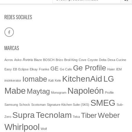
REDES SOCIALES
MARCAS
Avera
Acros
Asko
Blaze
BOSCH
Brizo
Broil King
Cove
Coyote
Delta
Dexa Cucine
Ge Profile
GE
Easy
EB
Eclipse
Elkay
Franke
Ge Cafe
Haier
IEM
KitchenAid
LG
Iomabe
insinkerator
Kalt
Kele
Mabe
Napoleón
Maytag
Monogram
Profile
SMEG
Samsung
Schock
Scotsman
Signature Kitchen Suite (SKS)
Sub-
Tecnolam
Supra
Weber
Tiber
Zero
Teka
Whirlpool
Wolf