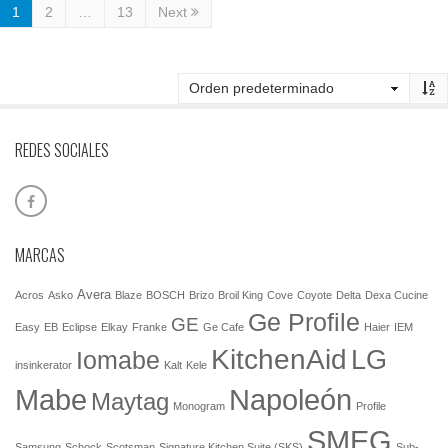
1
2
…
13
Next
REDES SOCIALES
MARCAS
Avera
Acros
Asko
Blaze
BOSCH
Brizo
Broil King
Cove
Coyote
Delta
Dexa Cucine
Ge Profile
GE
Easy
EB
Eclipse
Elkay
Franke
Ge Cafe
Haier
IEM
KitchenAid
LG
Iomabe
insinkerator
Kalt
Kele
Mabe
Napoleón
Maytag
Monogram
Profile
SMEG
Samsung
Schock
Scotsman
Signature Kitchen Suite (SKS)
Sub-