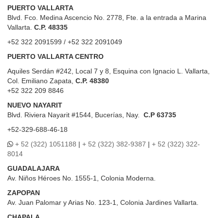
PUERTO VALLARTA
Blvd. Fco. Medina Ascencio No. 2778, Fte. a la entrada a Marina
Vallarta.
C.P. 48335
+52 322 2091599 / +52 322 2091049
PUERTO VALLARTA CENTRO
Aquiles Serdán #242, Local 7 y 8, Esquina con Ignacio L. Vallarta,
Col. Emiliano Zapata,
C.P. 48380
+52 322 209 8846
NUEVO NAYARIT
Blvd.
Riviera Nayarit #1544, Bucerías, Nay.
C.P 63735
+52-329-688-46-18
+ 52 (322) 1051188
|
+ 52 (322) 382-9387
|
+ 52 (322) 322-
8014
GUADALAJARA
Av. Niños Héroes No. 1555-1, Colonia Moderna.
ZAPOPAN
Av. Juan Palomar y Arias No. 123-1, Colonia Jardines Vallarta.
CHAPALA