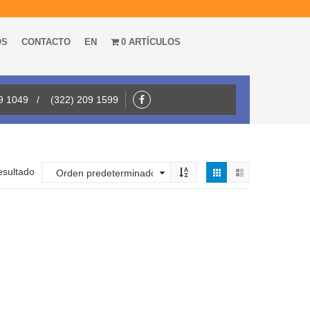
OS
CONTACTO
EN
0 ARTÍCULOS
09 1049 / (322) 209 1599
esultado