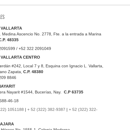
LES
 VALLARTA
. Medina Ascencio No. 2778, Fte. a la entrada a Marina
C.P. 48335
2091599 / +52 322 2091049
 VALLARTA CENTRO
erdán #242, Local 7 y 8, Esquina con Ignacio L. Vallarta,
iano Zapata,
C.P. 48380
209 8846
NAYARIT
era Nayarit #1544, Bucerías, Nay.
C.P 63735
688-46-18
322) 1051188
|
+ 52 (322) 382-9387
|
+ 52 (322) 322-
AJARA
s Héroes No. 1555-1, Colonia Moderna.