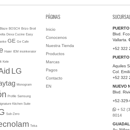
PÁGINAS
SUCURSA
PUERTO
Blaze
BOSCH
Brizo
Broil
Inicio
Blvd. Fco
elta
Dexa Cucine
Easy
Conocenos
Vallarta.
GE
anke
Ge Cafe
Nuestra Tienda
e
+52 322 
Haier
IEM
insinkerator
Productos
PUERTO
Marcas
lt
Kele
Aquiles S
Aid
LG
Pagos
Col. Emil
+52 322 
Contacto
aytag
Monogram
EN
NUEVO 
ón
Blvd.
Rivi
Profile
Samsung
+52-329-
ignature Kitchen Suite
+ 52 (
G
Sub-Zero
8014
ecnolam
GUADAL
Teka
Av. Niño