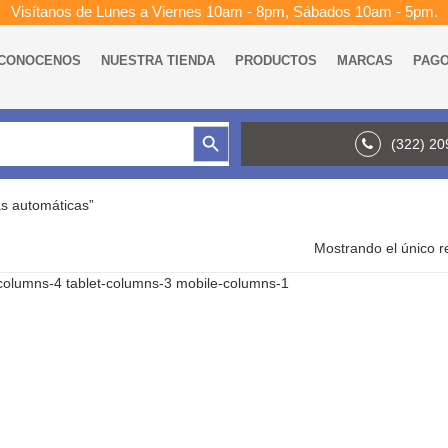
Visítanos de Lunes a Viernes 10am - 8pm, Sábados 10am - 5pm.
CONOCENOS
NUESTRA TIENDA
PRODUCTOS
MARCAS
PAG
Botón de búsqueda
(322) 2
s automáticas”
Mostrando el único r
columns-4 tablet-columns-3 mobile-columns-1