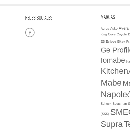
MARCAS
REDES SOCIALES
Avera
Acros
Asko
King
Cove
Coyote
D
EB
Eclipse
Elkay
Fr
Ge Profil
Iomabe
Ka
Kitchen
Mabe
M
Napole
Schock
Scotsman
S
SME
(SKS)
T
Supra