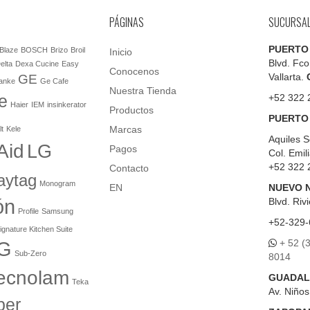
PÁGINAS
SUCURSA
PUERTO
Blaze
BOSCH
Brizo
Broil
Inicio
Blvd. Fco
elta
Dexa Cucine
Easy
Conocenos
Vallarta.
GE
anke
Ge Cafe
Nuestra Tienda
e
+52 322 
Haier
IEM
insinkerator
Productos
PUERTO
Marcas
lt
Kele
Aquiles S
Aid
LG
Pagos
Col. Emil
+52 322 
Contacto
aytag
Monogram
EN
NUEVO 
ón
Blvd.
Rivi
Profile
Samsung
+52-329-
ignature Kitchen Suite
+ 52 (
G
Sub-Zero
8014
ecnolam
GUADAL
Teka
Av. Niño
er