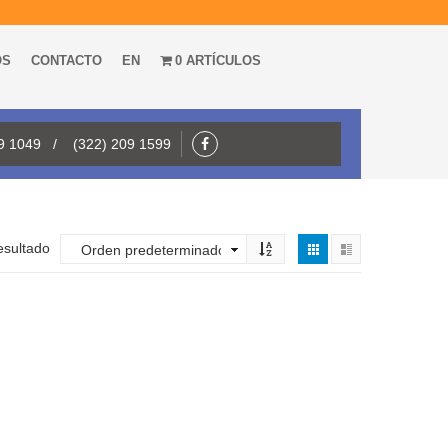
OS
CONTACTO
EN
0 ARTÍCULOS
09 1049 / (322) 209 1599
esultado