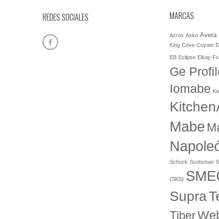
MARCAS
REDES SOCIALES
Avera
Acros
Asko
King
Cove
Coyote
D
EB
Eclipse
Elkay
Fr
Ge Profil
Iomabe
Ka
Kitchen
Mabe
M
Napole
Schock
Scotsman
S
SME
(SKS)
T
Supra
Web
Tiber