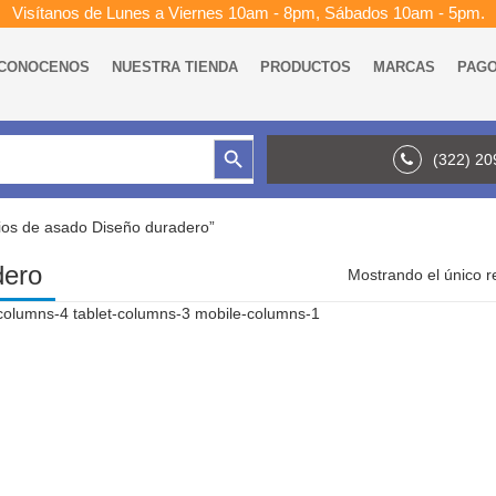
Visítanos de Lunes a Viernes 10am - 8pm, Sábados 10am - 5pm.
CONOCENOS
NUESTRA TIENDA
PRODUCTOS
MARCAS
PAG
Botón de búsqueda
(322) 2
lios de asado Diseño duradero”
dero
Mostrando el único r
columns-4 tablet-columns-3 mobile-columns-1