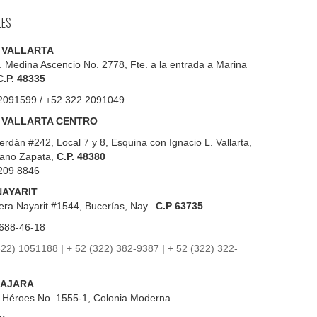
LES
 VALLARTA
. Medina Ascencio No. 2778, Fte. a la entrada a Marina
C.P. 48335
2091599 / +52 322 2091049
 VALLARTA CENTRO
erdán #242, Local 7 y 8, Esquina con Ignacio L. Vallarta,
iano Zapata,
C.P. 48380
209 8846
NAYARIT
era Nayarit #1544, Bucerías, Nay.
C.P 63735
688-46-18
322) 1051188
|
+ 52 (322) 382-9387
|
+ 52 (322) 322-
AJARA
s Héroes No. 1555-1, Colonia Moderna.