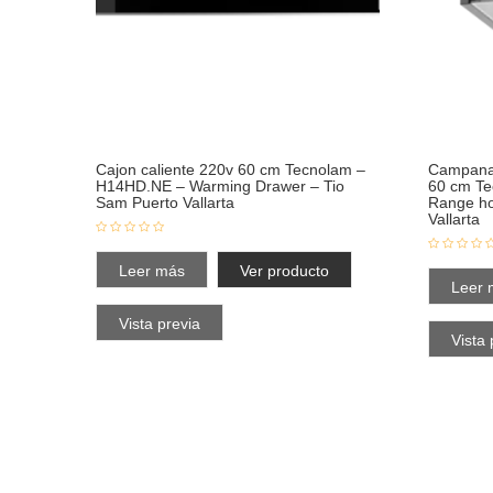
Cajon caliente 220v 60 cm Tecnolam –
Campana 
H14HD.NE – Warming Drawer – Tio
60 cm T
Sam Puerto Vallarta
Range ho
Vallarta
Leer más
Ver producto
Leer 
Vista previa
Vista 