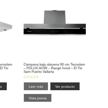
ecnolam
Campana bajo alacena 90 cm Tecnolam
l Tio
– POLUX.AC90 – Range hood – El Tio
Sam Puerto Vallarta
to
Leer más
Ver producto
Vista previa