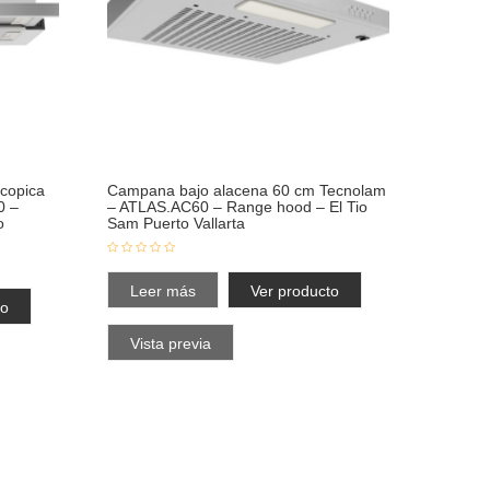
scopica
Campana bajo alacena 60 cm Tecnolam
0 –
– ATLAS.AC60 – Range hood – El Tio
o
Sam Puerto Vallarta
Leer más
Ver producto
to
Vista previa