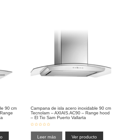
le 90 cm
Campana de isla acero inoxidable 90 cm
 Range
Tecnolam – AXIAIS.AC90 – Range hood
ta
– El Tio Sam Puerto Vallarta
to
Leer más
Ver producto