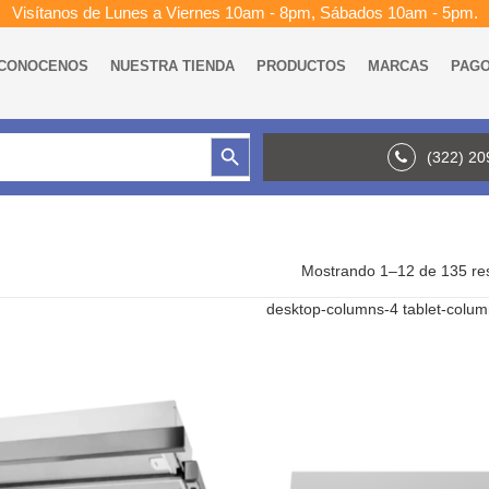
Visítanos de Lunes a Viernes 10am - 8pm, Sábados 10am - 5pm.
CONOCENOS
NUESTRA TIENDA
PRODUCTOS
MARCAS
PAG
Botón de búsqueda
(322) 2
Mostrando 1–12 de 135 re
desktop-columns-4 tablet-colu