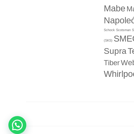
Mabe
M
Napole
Schock
Scotsman
S
SME
(SKS)
T
Supra
Web
Tiber
Whirlpo