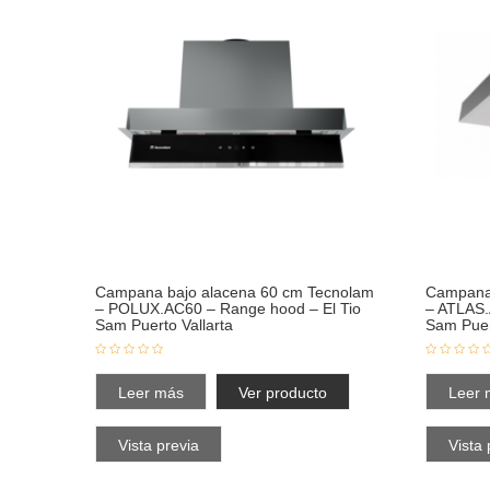
Campana bajo alacena 60 cm Tecnolam
Campana 
– POLUX.AC60 – Range hood – El Tio
– ATLAS.
Sam Puerto Vallarta
Sam Puer
Leer más
Ver producto
Leer 
Vista previa
Vista 