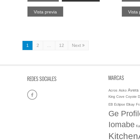
Vista previa
Vista 
1
2
…
12
Next
MARCAS
REDES SOCIALES
Avera
Acros
Asko
King
Cove
Coyote
D
EB
Eclipse
Elkay
Fr
Ge Profil
Iomabe
Ka
Kitchen