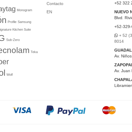
+52 322 
Contacto
aytag
Monogram
EN
NUEVO 
ón
Blvd.
Rivi
Profile
Samsung
+52-329-
ignature Kitchen Suite
+ 52 (
G
Sub-Zero
8014
ecnolam
GUADAL
Teka
Av. Niño
er
ZAPOPA
ol
Av. Juan 
Wolf
CHAPAL
Libramien