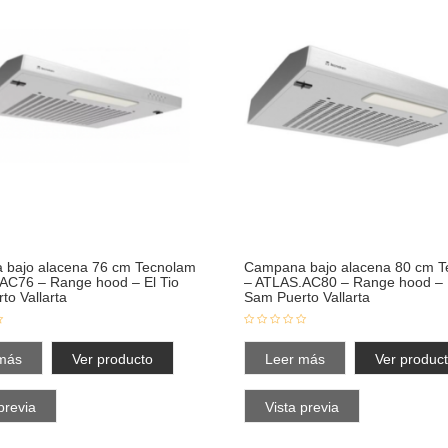
bajo alacena 76 cm Tecnolam
Campana bajo alacena 80 cm T
AC76 – Range hood – El Tio
– ATLAS.AC80 – Range hood – E
to Vallarta
Sam Puerto Vallarta
más
Ver producto
Leer más
Ver produc
previa
Vista previa