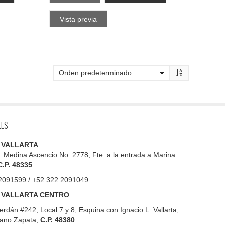
Vista previa
LES
 VALLARTA
. Medina Ascencio No. 2778, Fte. a la entrada a Marina
C.P. 48335
2091599 / +52 322 2091049
 VALLARTA CENTRO
erdán #242, Local 7 y 8, Esquina con Ignacio L. Vallarta,
iano Zapata,
C.P. 48380