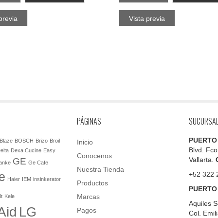
previa
Vista previa
PÁGINAS
SUCURSA
PUERTO
Blaze
BOSCH
Brizo
Broil
Inicio
Blvd. Fco
elta
Dexa Cucine
Easy
Conocenos
Vallarta.
GE
anke
Ge Cafe
Nuestra Tienda
e
+52 322 
Haier
IEM
insinkerator
Productos
PUERTO
Marcas
lt
Kele
Aquiles S
Aid
LG
Pagos
Col. Emil