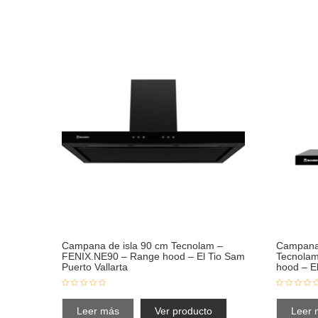
Campana de isla 90 cm Tecnolam –
Campana 
FENIX.NE90 – Range hood – El Tio Sam
Tecnola
Puerto Vallarta
hood – El
Leer más
Ver producto
Leer 