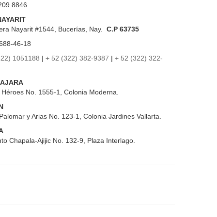
209 8846
NAYARIT
era Nayarit #1544, Bucerías, Nay.
C.P 63735
688-46-18
322) 1051188
|
+ 52 (322) 382-9387
|
+ 52 (322) 322-
AJARA
s Héroes No. 1555-1, Colonia Moderna.
N
Palomar y Arias No. 123-1, Colonia Jardines Vallarta.
A
to Chapala-Ajijic No. 132-9, Plaza Interlago.