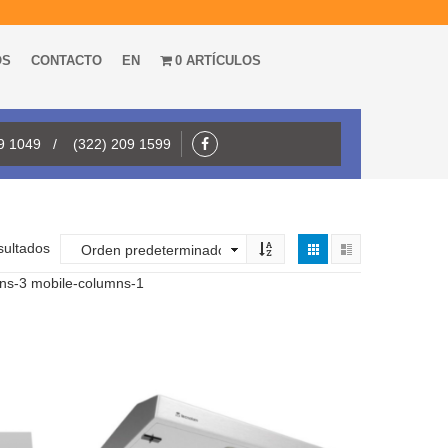
OS
CONTACTO
EN
0 ARTÍCULOS
09 1049 / (322) 209 1599
sultados
mns-3 mobile-columns-1