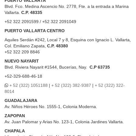
PUERTO VALLARTA
Blvd. Fco. Medina Ascencio No. 2778, Fte. a la entrada a Marina
Vallarta.
C.P. 48335
+52 322 2091599 / +52 322 2091049
PUERTO VALLARTA CENTRO
Aquiles Serdán #242, Local 7 y 8, Esquina con Ignacio L. Vallarta,
Col. Emiliano Zapata,
C.P. 48380
+52 322 209 8846
NUEVO NAYARIT
Blvd.
Riviera Nayarit #1544, Bucerías, Nay.
C.P 63735
+52-329-688-46-18
+ 52 (322) 1051188
|
+ 52 (322) 382-9387
|
+ 52 (322) 322-
8014
GUADALAJARA
Av. Niños Héroes No. 1555-1, Colonia Moderna.
ZAPOPAN
Av. Juan Palomar y Arias No. 123-1, Colonia Jardines Vallarta.
CHAPALA