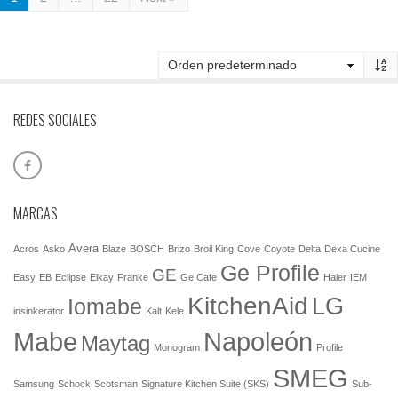
REDES SOCIALES
MARCAS
Avera
Acros
Asko
Blaze
BOSCH
Brizo
Broil King
Cove
Coyote
Delta
Dexa Cucine
Ge Profile
GE
Easy
EB
Eclipse
Elkay
Franke
Ge Cafe
Haier
IEM
KitchenAid
LG
Iomabe
insinkerator
Kalt
Kele
Mabe
Napoleón
Maytag
Monogram
Profile
SMEG
Samsung
Schock
Scotsman
Signature Kitchen Suite (SKS)
Sub-