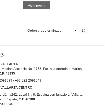
Vista previa
LES
 VALLARTA
. Medina Ascencio No. 2778, Fte. a la entrada a Marina
C.P. 48335
2091599 / +52 322 2091049
 VALLARTA CENTRO
erdán #242, Local 7 y 8, Esquina con Ignacio L. Vallarta,
iano Zapata,
C.P. 48380
209 8846