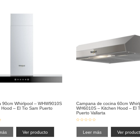
 90cm Whirlpool – WHW9010S
Campana de cocina 60cm Whirl
n Hood – El Tio Sam Puerto
WH6010S – Kitchen Hood – El 
Puerto Vallarta
más
Ver producto
Leer más
Ver produc