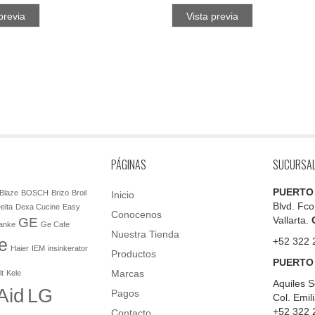
previa
Vista previa
PÁGINAS
SUCURSA
PUERTO
Blaze
BOSCH
Brizo
Broil
Inicio
Blvd. Fco
elta
Dexa Cucine
Easy
Conocenos
Vallarta.
GE
anke
Ge Cafe
Nuestra Tienda
e
+52 322 
Haier
IEM
insinkerator
Productos
PUERTO
Marcas
lt
Kele
Aquiles S
Aid
LG
Pagos
Col. Emil
+52 322 
Contacto