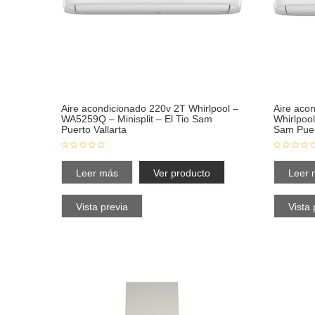
Aire acondicionado 220v 2T Whirlpool –
Aire aco
WA5259Q – Minisplit – El Tio Sam
Whirlpool
Puerto Vallarta
Sam Puer
Leer más
Ver producto
Leer 
Vista previa
Vista 