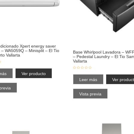
ndicionado Xpert energy saver
 – WA5059Q – Minisplit – El Tio
Base Whirlpool Lavadora – W
to Vallarta
– Pedestal Laundry – El Tio Sa
Vallarta
más
Ver producto
Leer más
Ver produc
previa
Vista previa