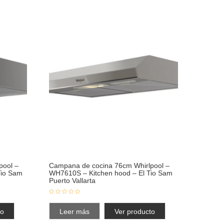
pool –
Campana de cocina 76cm Whirlpool –
Tio Sam
WH7610S – Kitchen hood – El Tio Sam
Puerto Vallarta
to
Leer más
Ver producto