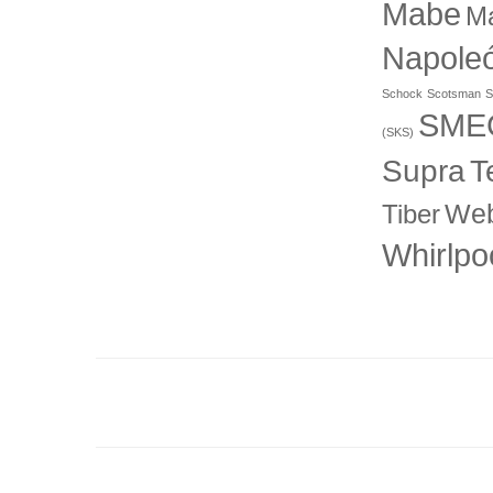
Mabe
M
Napole
Schock
Scotsman
S
SME
(SKS)
T
Supra
Web
Tiber
Whirlpo