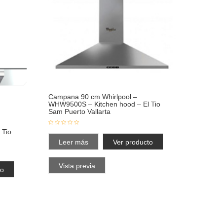
Campana 90 cm Whirlpool –
WHW9500S – Kitchen hood – El Tio
Sam Puerto Vallarta
 Tio
Leer más
Ver producto
Vista previa
to