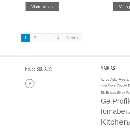
Vista previa
Vista 
1
2
…
14
Next
MARCAS
REDES SOCIALES
Avera
Acros
Asko
King
Cove
Coyote
D
EB
Eclipse
Elkay
Fr
Ge Profil
Iomabe
Ka
Kitchen