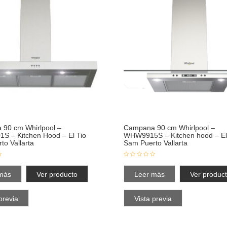
90 cm Whirlpool –
Campana 90 cm Whirlpool –
 – Kitchen Hood – El Tio
WHW9915S – Kitchen hood – El
to Vallarta
Sam Puerto Vallarta
más
Ver producto
Leer más
Ver produc
previa
Vista previa