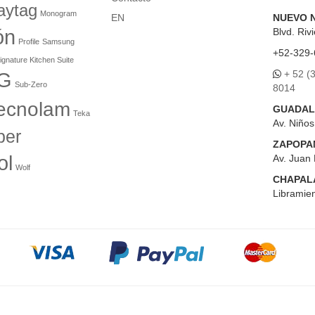
aytag
Monogram
EN
NUEVO 
ón
Blvd.
Rivi
Profile
Samsung
+52-329-
ignature Kitchen Suite
+ 52 (
G
Sub-Zero
8014
ecnolam
GUADAL
Teka
Av. Niño
er
ZAPOPA
ol
Av. Juan 
Wolf
CHAPAL
Libramien