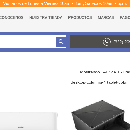
Visítanos de Lunes a Viernes 10am - 8pm, Sábados 10am - 5pm.
CONOCENOS
NUESTRA TIENDA
PRODUCTOS
MARCAS
PAG
Botón de búsqueda
(322) 2
Mostrando 1–12 de 160 re
desktop-columns-4 tablet-colu