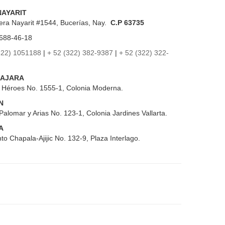
NAYARIT
era Nayarit #1544, Bucerías, Nay.
C.P 63735
688-46-18
322) 1051188
|
+ 52 (322) 382-9387
|
+ 52 (322) 322-
AJARA
s Héroes No. 1555-1, Colonia Moderna.
N
Palomar y Arias No. 123-1, Colonia Jardines Vallarta.
A
to Chapala-Ajijic No. 132-9, Plaza Interlago.