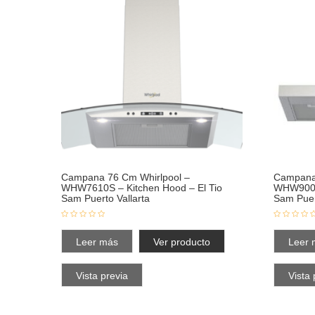
Campana 76 Cm Whirlpool –
Campana 
WHW7610S – Kitchen Hood – El Tio
WHW9001S
Sam Puerto Vallarta
Sam Puer
Leer más
Ver producto
Leer 
Vista previa
Vista 