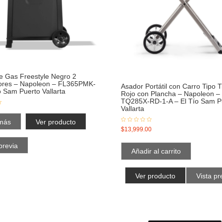
e Gas Freestyle Negro 2
res – Napoleon – FL365PMK-
Asador Portátil con Carro Tipo T
o Sam Puerto Vallarta
Rojo con Plancha – Napoleon –
TQ285X-RD-1-A – El Tío Sam P
Vallarta
más
Ver producto
$
13,999.00
previa
Añadir al carrito
Ver producto
Vista pr