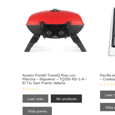
Asador Portátil TravelQ Rojo con
Parrilla
Plancha – Napoleon – TQ285-RD-1-A –
– Cookto
El Tío Sam Puerto Vallarta
Leer 
Leer más
Ver producto
Vista 
Vista previa