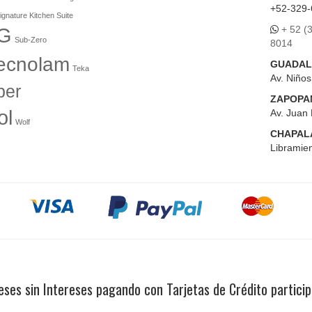
+52-329-
ignature Kitchen Suite
+ 52 (
G
Sub-Zero
8014
ecnolam
GUADAL
Teka
Av. Niño
er
ZAPOPA
ol
Av. Juan 
Wolf
CHAPAL
Libramien
ses sin Intereses pagando con Tarjetas de Crédito partici