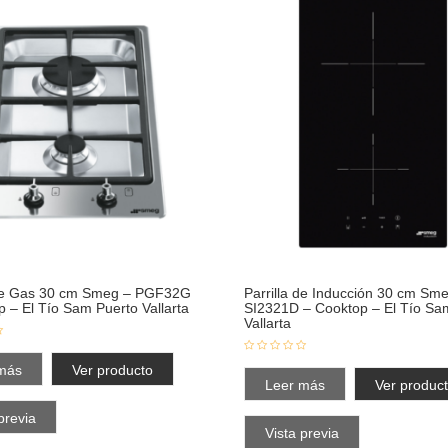
 de Gas 30 cm Smeg – PGF32G
Parrilla de Inducción 30 cm Sm
p – El Tío Sam Puerto Vallarta
SI2321D – Cooktop – El Tío Sa
Vallarta
más
Ver producto
Leer más
Ver produc
previa
Vista previa