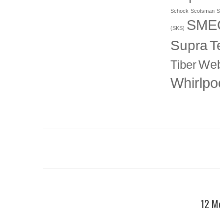
Schock
Scotsman
S
SME
(SKS)
T
Supra
Web
Tiber
Whirlpo
12 Me