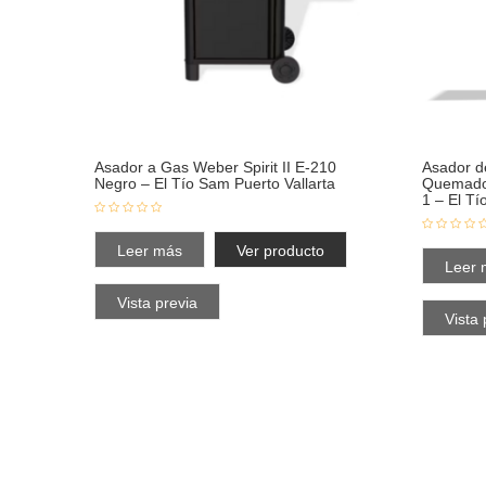
Asador a Gas Weber Spirit II E-210
Asador d
Negro – El Tío Sam Puerto Vallarta
Quemado
1 – El Tí
Leer más
Ver producto
Leer 
Vista previa
Vista 