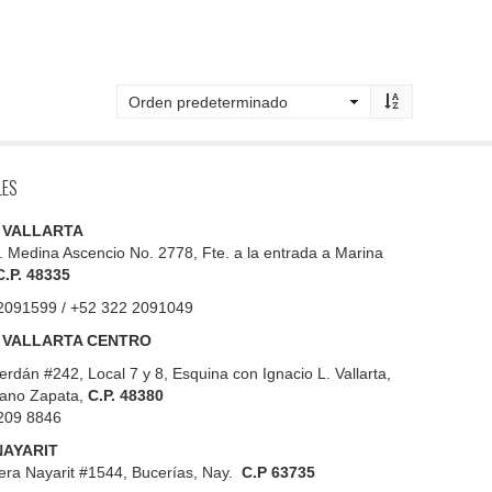
LES
 VALLARTA
. Medina Ascencio No. 2778, Fte. a la entrada a Marina
C.P. 48335
2091599 / +52 322 2091049
 VALLARTA CENTRO
erdán #242, Local 7 y 8, Esquina con Ignacio L. Vallarta,
iano Zapata,
C.P. 48380
209 8846
NAYARIT
era Nayarit #1544, Bucerías, Nay.
C.P 63735