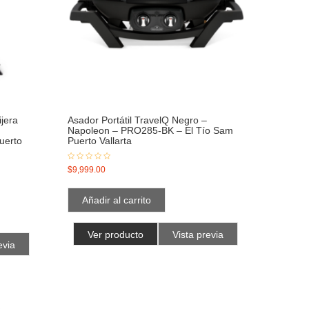
ijera
Asador Portátil TravelQ Negro –
Napoleon – PRO285-BK – El Tío Sam
uerto
Puerto Vallarta
$
9,999.00
Añadir al carrito
Ver producto
Vista previa
evia