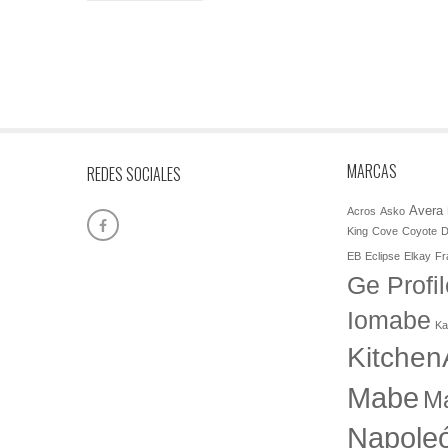
MARCAS
REDES SOCIALES
Avera
Acros
Asko
King
Cove
Coyote
D
EB
Eclipse
Elkay
Fr
Ge Profil
Iomabe
Ka
Kitchen
Mabe
M
Napole