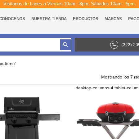
Visítanos de Lunes a Viernes 10am - 8pm, Sábados 10am - 5pm.
CONOCENOS
NUESTRA TIENDA
PRODUCTOS
MARCAS
PAG
Botón de búsqueda
(322) 2
madores”
Mostrando los 7 re
desktop-columns-4 tablet-colu