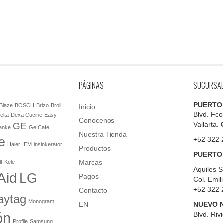
PÁGINAS
SUCURSA
PUERTO
Blaze
BOSCH
Brizo
Broil
Inicio
Blvd. Fco
elta
Dexa Cucine
Easy
Conocenos
Vallarta.
GE
anke
Ge Cafe
Nuestra Tienda
e
+52 322 
Haier
IEM
insinkerator
Productos
PUERTO
Marcas
lt
Kele
Aquiles S
Aid
LG
Pagos
Col. Emil
+52 322 
Contacto
aytag
Monogram
EN
NUEVO 
ón
Blvd.
Rivi
Profile
Samsung