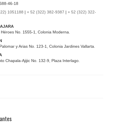
688-46-18
322) 1051188
|
+ 52 (322) 382-9387
|
+ 52 (322) 322-
AJARA
s Héroes No. 1555-1, Colonia Moderna.
N
Palomar y Arias No. 123-1, Colonia Jardines Vallarta.
A
to Chapala-Ajijic No. 132-9, Plaza Interlago.
pantes