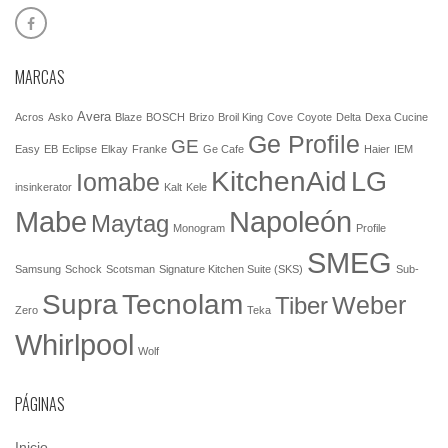
MARCAS
Avera
Acros
Asko
Blaze
BOSCH
Brizo
Broil King
Cove
Coyote
Delta
Dexa Cucine
Ge Profile
GE
Easy
EB
Eclipse
Elkay
Franke
Ge Cafe
Haier
IEM
KitchenAid
LG
Iomabe
insinkerator
Kalt
Kele
Mabe
Napoleón
Maytag
Monogram
Profile
SMEG
Samsung
Schock
Scotsman
Signature Kitchen Suite (SKS)
Sub-
Tecnolam
Supra
Weber
Tiber
Zero
Teka
Whirlpool
Wolf
PÁGINAS
Inicio