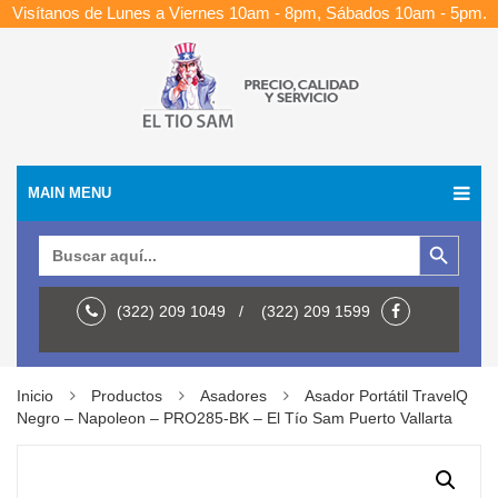
Visítanos de Lunes a Viernes 10am - 8pm, Sábados 10am - 5pm.
MAIN MENU
Botón de búsqueda
Buscar:
(322) 209 1049 / (322) 209 1599
Inicio
Productos
Asadores
Asador Portátil TravelQ
Negro – Napoleon – PRO285-BK – El Tío Sam Puerto Vallarta