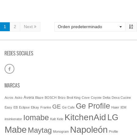
1
2
Next
REDES SOCIALES
MARCAS
Avera
Acros
Asko
Blaze
BOSCH
Brizo
Broil King
Cove
Coyote
Delta
Dexa Cucine
Ge Profile
GE
Easy
EB
Eclipse
Elkay
Franke
Ge Cafe
Haier
IEM
KitchenAid
LG
Iomabe
insinkerator
Kalt
Kele
Mabe
Napoleón
Maytag
Monogram
Profile