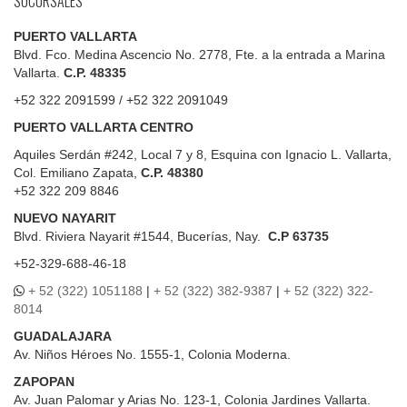
SUCURSALES
PUERTO VALLARTA
Blvd. Fco. Medina Ascencio No. 2778, Fte. a la entrada a Marina
Vallarta.
C.P. 48335
+52 322 2091599 / +52 322 2091049
PUERTO VALLARTA CENTRO
Aquiles Serdán #242, Local 7 y 8, Esquina con Ignacio L. Vallarta,
Col. Emiliano Zapata,
C.P. 48380
+52 322 209 8846
NUEVO NAYARIT
Blvd.
Riviera Nayarit #1544, Bucerías, Nay.
C.P 63735
+52-329-688-46-18
+ 52 (322) 1051188
|
+ 52 (322) 382-9387
|
+ 52 (322) 322-
8014
GUADALAJARA
Av. Niños Héroes No. 1555-1, Colonia Moderna.
ZAPOPAN
Av. Juan Palomar y Arias No. 123-1, Colonia Jardines Vallarta.