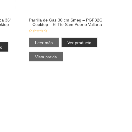
ica 36″
Parrilla de Gas 30 cm Smeg – PGF32G
ktop –
– Cooktop – El Tío Sam Puerto Vallarta
Leer más
Ver producto
to
Vista previa