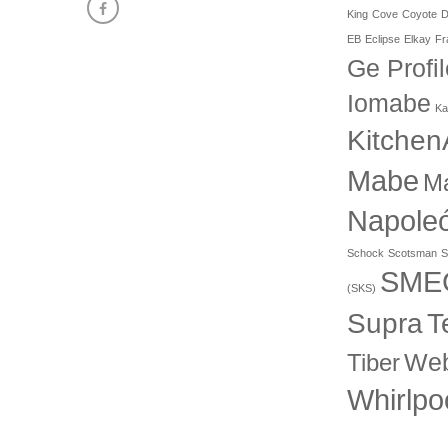
King
Cove
Coyote
D
EB
Eclipse
Elkay
Fr
Ge Profil
Iomabe
Ka
Kitchen
Mabe
M
Napole
Schock
Scotsman
S
SME
(SKS)
T
Supra
Web
Tiber
Whirlpo