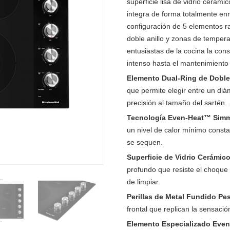
superficie lisa de vidrio cerámi
integra de forma totalmente en
configuración de 5 elementos r
doble anillo y zonas de tempera
entusiastas de la cocina la con
intenso hasta el mantenimiento
Elemento Dual-Ring de Doble
que permite elegir entre un di
precisión al tamaño del sartén.
Tecnología Even-Heat™ Simm
un nivel de calor mínimo const
se sequen.
Superficie de Vidrio Cerámic
profundo que resiste el choque 
de limpiar.
Perillas de Metal Fundido Pe
frontal que replican la sensaci
Elemento Especializado Even