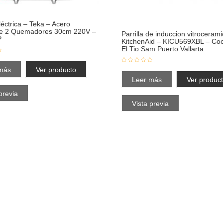
Eléctrica – Teka – Acero
le 2 Quemadores 30cm 220V –
Parrilla de induccion vitroceram
P
KitchenAid – KICU569XBL – Coo
El Tio Sam Puerto Vallarta
más
Ver producto
Leer más
Ver produc
previa
Vista previa