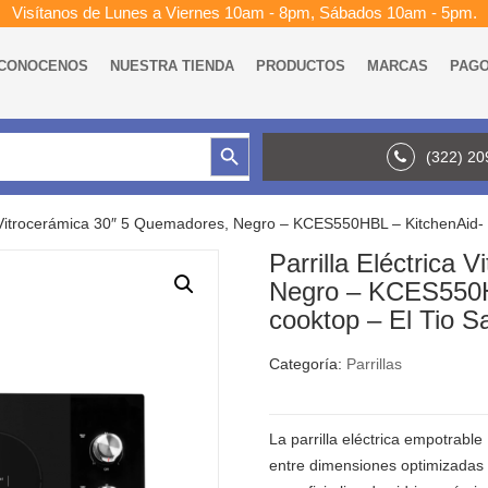
Visítanos de Lunes a Viernes 10am - 8pm, Sábados 10am - 5pm.
CONOCENOS
NUESTRA TIENDA
PRODUCTOS
MARCAS
PAG
Botón de búsqueda
(322) 2
a Vitrocerámica 30″ 5 Quemadores, Negro – KCES550HBL – KitchenAid- E
Parrilla Eléctrica
Negro – KCES550HB
cooktop – El Tio S
Categoría:
Parrillas
La parrilla eléctrica empotrable
entre dimensiones optimizadas 