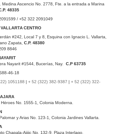
. Medina Ascencio No. 2778, Fte. a la entrada a Marina
C.P. 48335
2091599 / +52 322 2091049
 VALLARTA CENTRO
erdán #242, Local 7 y 8, Esquina con Ignacio L. Vallarta,
iano Zapata,
C.P. 48380
209 8846
NAYARIT
era Nayarit #1544, Bucerías, Nay.
C.P 63735
688-46-18
322) 1051188
|
+ 52 (322) 382-9387
|
+ 52 (322) 322-
AJARA
s Héroes No. 1555-1, Colonia Moderna.
N
Palomar y Arias No. 123-1, Colonia Jardines Vallarta.
A
to Chapala-Ajijic No. 132-9, Plaza Interlago.