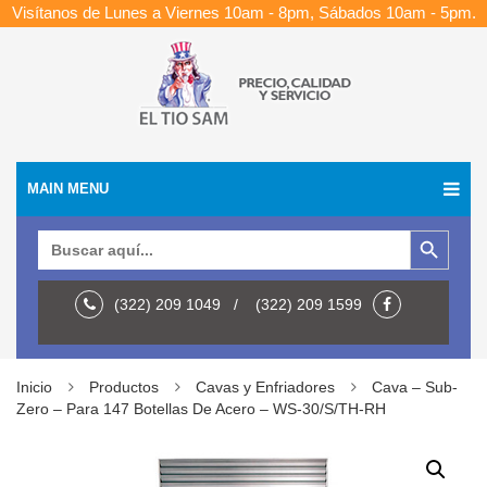
Visítanos de Lunes a Viernes 10am - 8pm, Sábados 10am - 5pm.
MAIN MENU
Botón de búsqueda
Buscar:
(322) 209 1049 / (322) 209 1599
Inicio
Productos
Cavas y Enfriadores
Cava – Sub-
Zero – Para 147 Botellas De Acero – WS-30/S/TH-RH