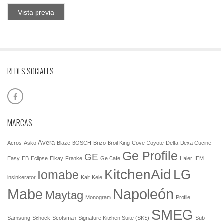
Vista previa
REDES SOCIALES
MARCAS
Avera
Acros
Asko
Blaze
BOSCH
Brizo
Broil King
Cove
Coyote
Delta
Dexa Cucine
Ge Profile
GE
Easy
EB
Eclipse
Elkay
Franke
Ge Cafe
Haier
IEM
KitchenAid
LG
Iomabe
insinkerator
Kalt
Kele
Mabe
Napoleón
Maytag
Monogram
Profile
SMEG
Samsung
Schock
Scotsman
Signature Kitchen Suite (SKS)
Sub-