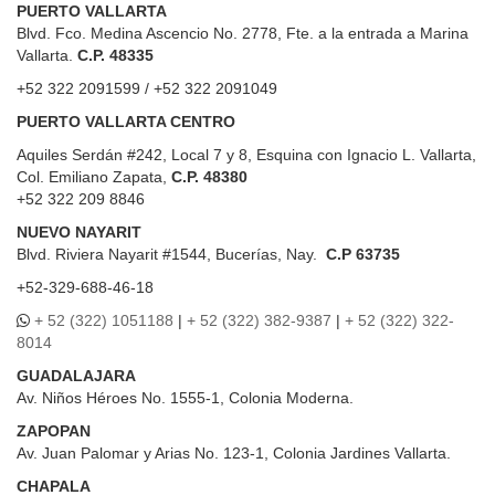
PUERTO VALLARTA
Blvd. Fco. Medina Ascencio No. 2778, Fte. a la entrada a Marina
Vallarta.
C.P. 48335
+52 322 2091599 / +52 322 2091049
PUERTO VALLARTA CENTRO
Aquiles Serdán #242, Local 7 y 8, Esquina con Ignacio L. Vallarta,
Col. Emiliano Zapata,
C.P. 48380
+52 322 209 8846
NUEVO NAYARIT
Blvd.
Riviera Nayarit #1544, Bucerías, Nay.
C.P 63735
+52-329-688-46-18
+ 52 (322) 1051188
|
+ 52 (322) 382-9387
|
+ 52 (322) 322-
8014
GUADALAJARA
Av. Niños Héroes No. 1555-1, Colonia Moderna.
ZAPOPAN
Av. Juan Palomar y Arias No. 123-1, Colonia Jardines Vallarta.
CHAPALA