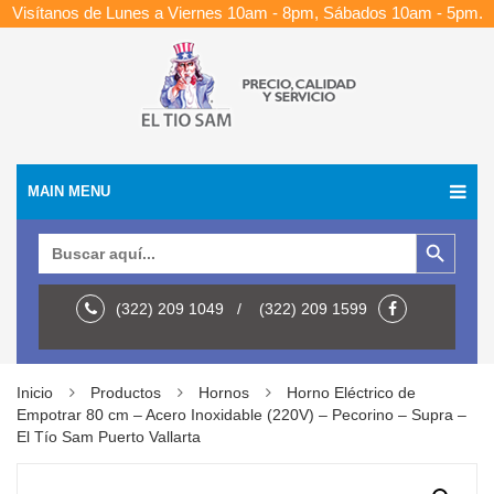
Visítanos de Lunes a Viernes 10am - 8pm, Sábados 10am - 5pm.
MAIN MENU
Botón de búsqueda
Buscar:
(322) 209 1049 / (322) 209 1599
Inicio
Productos
Hornos
Horno Eléctrico de
Empotrar 80 cm – Acero Inoxidable (220V) – Pecorino – Supra –
El Tío Sam Puerto Vallarta