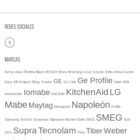
REDES SOCIALES
MARCAS
Avera
Acros
Asko
Blaze
BOSCH
Brizo
Broil King
Cove
Coyote
Delta
Dexa Cucine
Ge Profile
GE
Easy
EB
Eclipse
Elkay
Franke
Ge Cafe
Haier
IEM
KitchenAid
LG
Iomabe
insinkerator
Kalt
Kele
Mabe
Napoleón
Maytag
Monogram
Profile
SMEG
Samsung
Schock
Scotsman
Signature Kitchen Suite (SKS)
Sub-
Tecnolam
Supra
Weber
Tiber
Zero
Teka