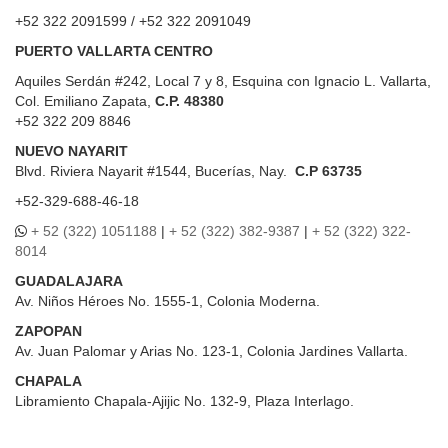
+52 322 2091599 / +52 322 2091049
PUERTO VALLARTA CENTRO
Aquiles Serdán #242, Local 7 y 8, Esquina con Ignacio L. Vallarta,
Col. Emiliano Zapata,
C.P. 48380
+52 322 209 8846
NUEVO NAYARIT
Blvd.
Riviera Nayarit #1544, Bucerías, Nay.
C.P 63735
+52-329-688-46-18
+ 52 (322) 1051188
|
+ 52 (322) 382-9387
|
+ 52 (322) 322-
8014
GUADALAJARA
Av. Niños Héroes No. 1555-1, Colonia Moderna.
ZAPOPAN
Av. Juan Palomar y Arias No. 123-1, Colonia Jardines Vallarta.
CHAPALA
Libramiento Chapala-Ajijic No. 132-9, Plaza Interlago.