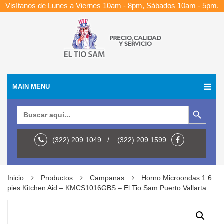
Visítanos de Lunes a Viernes 10am - 8pm, Sábados 10am - 5pm.
MAIN MENU
Botón de búsqueda
Buscar:
(322) 209 1049 / (322) 209 1599
Inicio
Productos
Campanas
Horno Microondas 1.6
pies Kitchen Aid – KMCS1016GBS – El Tio Sam Puerto Vallarta