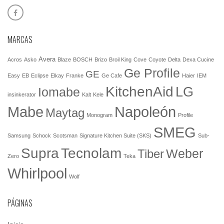
MARCAS
Avera
Acros
Asko
Blaze
BOSCH
Brizo
Broil King
Cove
Coyote
Delta
Dexa Cucine
Ge Profile
GE
Easy
EB
Eclipse
Elkay
Franke
Ge Cafe
Haier
IEM
KitchenAid
LG
Iomabe
insinkerator
Kalt
Kele
Mabe
Napoleón
Maytag
Monogram
Profile
SMEG
Samsung
Schock
Scotsman
Signature Kitchen Suite (SKS)
Sub-
Tecnolam
Supra
Weber
Tiber
Zero
Teka
Whirlpool
Wolf
PÁGINAS