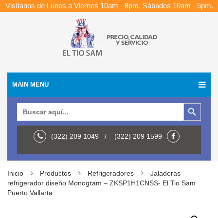
Visítanos de Lunes a Viernes 10am - 8pm, Sábados 10am - 5pm.
MAIN MENU
Botón de búsqueda
Buscar:
(322) 209 1049 / (322) 209 1599
Inicio
Productos
Refrigeradores
Jaladeras
refrigerador diseño Monogram – ZKSP1H1CNSS- El Tio Sam
Puerto Vallarta