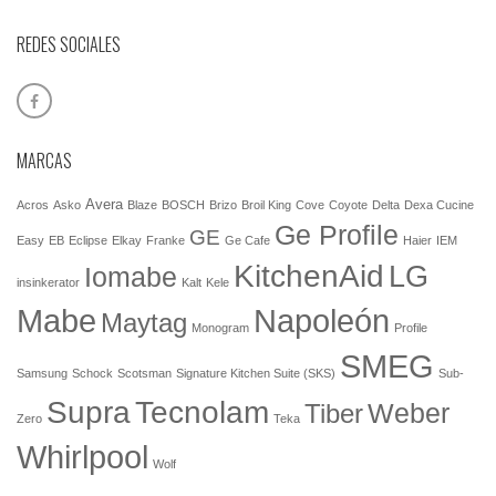
REDES SOCIALES
MARCAS
Avera
Acros
Asko
Blaze
BOSCH
Brizo
Broil King
Cove
Coyote
Delta
Dexa Cucine
Ge Profile
GE
Easy
EB
Eclipse
Elkay
Franke
Ge Cafe
Haier
IEM
KitchenAid
LG
Iomabe
insinkerator
Kalt
Kele
Mabe
Napoleón
Maytag
Monogram
Profile
SMEG
Samsung
Schock
Scotsman
Signature Kitchen Suite (SKS)
Sub-
Tecnolam
Supra
Weber
Tiber
Zero
Teka
Whirlpool
Wolf