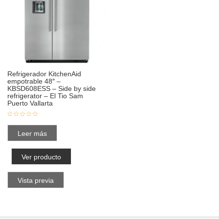
Refrigerador KitchenAid
empotrable 48″ –
KBSD608ESS – Side by side
refrigerator – El Tio Sam
Puerto Vallarta
Leer más
Ver producto
Vista previa