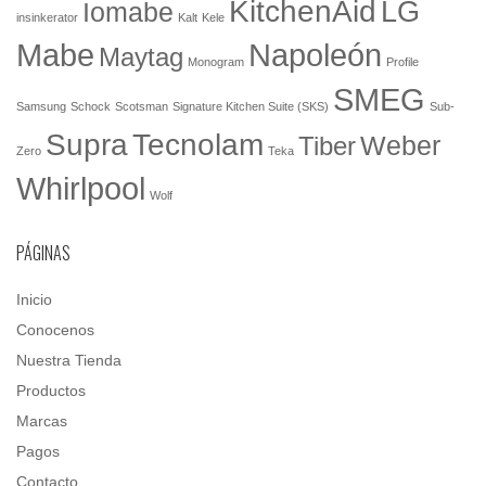
KitchenAid
LG
Iomabe
insinkerator
Kalt
Kele
Mabe
Napoleón
Maytag
Monogram
Profile
SMEG
Samsung
Schock
Scotsman
Signature Kitchen Suite (SKS)
Sub-
Tecnolam
Supra
Weber
Tiber
Zero
Teka
Whirlpool
Wolf
PÁGINAS
Inicio
Conocenos
Nuestra Tienda
Productos
Marcas
Pagos
Contacto