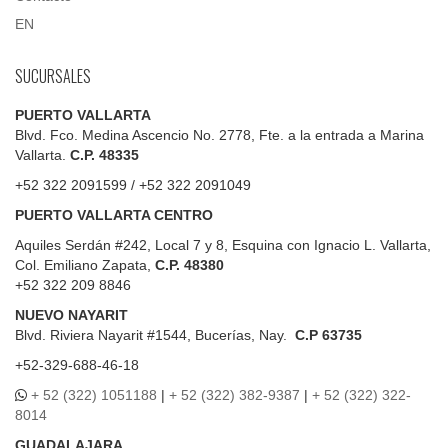
EN
SUCURSALES
PUERTO VALLARTA
Blvd. Fco. Medina Ascencio No. 2778, Fte. a la entrada a Marina
Vallarta.
C.P. 48335
+52 322 2091599 / +52 322 2091049
PUERTO VALLARTA CENTRO
Aquiles Serdán #242, Local 7 y 8, Esquina con Ignacio L. Vallarta,
Col. Emiliano Zapata,
C.P. 48380
+52 322 209 8846
NUEVO NAYARIT
Blvd.
Riviera Nayarit #1544, Bucerías, Nay.
C.P 63735
+52-329-688-46-18
+ 52 (322) 1051188
|
+ 52 (322) 382-9387
|
+ 52 (322) 322-
8014
GUADALAJARA