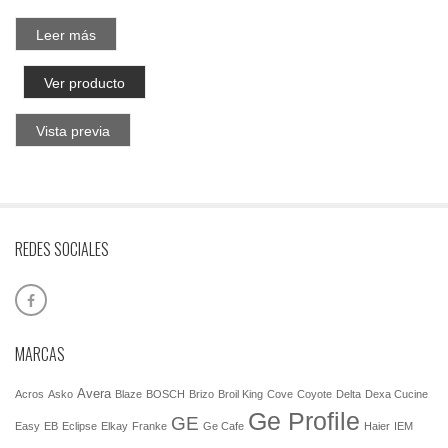
Leer más
Ver producto
Vista previa
REDES SOCIALES
MARCAS
Avera
Acros
Asko
Blaze
BOSCH
Brizo
Broil King
Cove
Coyote
Delta
Dexa Cucine
Ge Profile
GE
Easy
EB
Eclipse
Elkay
Franke
Ge Cafe
Haier
IEM