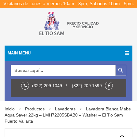
Visítanos de Lunes a Viernes 10am - 8pm, Sábados 10am - 5pm.
MAIN MENU
Botón de búsqueda
Buscar:
(322) 209 1049 / (322) 209 1599
Inicio
Productos
Lavadoras
Lavadora Blanca Mabe
Aqua Saver 22kg – LMH72205SBAB0 – Washer – El Tio Sam
Puerto Vallarta