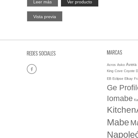
Leer más
Ver producto
Vista previa
MARCAS
REDES SOCIALES
Avera
Acros
Asko
King
Cove
Coyote
D
EB
Eclipse
Elkay
Fr
Ge Profil
Iomabe
Ka
Kitchen
Mabe
M
Napole