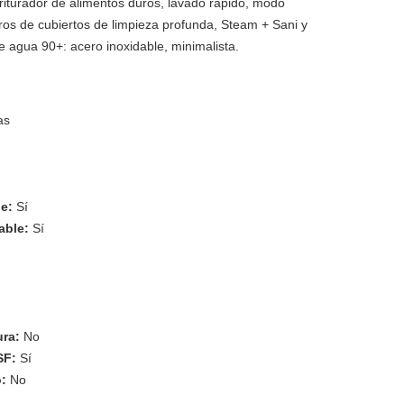
 triturador de alimentos duros, lavado rápido, modo
ros de cubiertos de limpieza profunda, Steam + Sani y
e agua 90+: acero inoxidable, minimalista.
as
le:
Sí
dable:
Sí
ura:
No
NSF:
Sí
o:
No