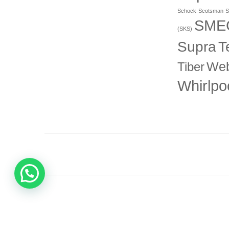
Schock
Scotsman
S
SME
(SKS)
T
Supra
Web
Tiber
Whirlpo
12 Me