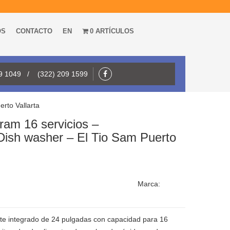
OS
CONTACTO
EN
0 ARTÍCULOS
09 1049 / (322) 209 1599
rto Vallarta
ram 16 servicios –
sh washer – El Tio Sam Puerto
Marca:
ente integrado de 24 pulgadas con capacidad para 16