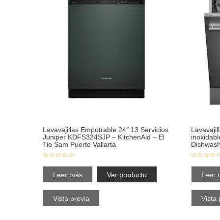
Lavavajillas Empotrable 24″ 13 Servicios
Lavavajil
Juniper KDFS324SJP – KitchenAid – El
inoxidab
Tio Sam Puerto Vallarta
Dishwash
Leer más
Ver producto
Leer 
Vista previa
Vista 