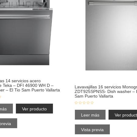
las 14 servicios acero
le Teka – DFI 46900 WH D –
Lavavajillas 16 servicios Monog
er – El Tio Sam Puerto Vallarta
ZDT925SPNSS- Dish washer – E
Sam Puerto Vallarta
más
Ver producto
Leer más
Ver produc
previa
Vista previa