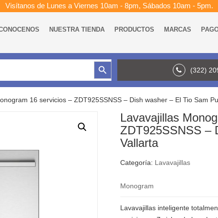
Visítanos de Lunes a Viernes 10am - 8pm, Sábados 10am - 5pm.
CONOCENOS
NUESTRA TIENDA
PRODUCTOS
MARCAS
PAG
Botón de búsqueda
(322) 2
Monogram 16 servicios – ZDT925SSNSS – Dish washer – El Tio Sam Pue
Lavavajillas Monog
ZDT925SSNSS – Di
Vallarta
Categoría:
Lavavajillas
Monogram
Lavavajillas inteligente totalm