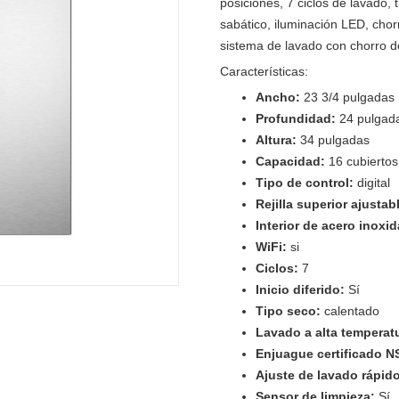
posiciones, 7 ciclos de lavado,
sabático, iluminación LED, chor
sistema de lavado con chorro d
Características:
Ancho:
23 3/4 pulgadas
Profundidad:
24 pulgad
Altura:
34 pulgadas
Capacidad:
16 cubiertos
Tipo de control:
digital
Rejilla superior ajustab
Interior de acero inoxi
WiFi:
si
Ciclos:
7
Inicio diferido:
Sí
Tipo seco:
calentado
Lavado a alta temperat
Enjuague certificado 
Ajuste de lavado rápid
Sensor de limpieza:
Sí