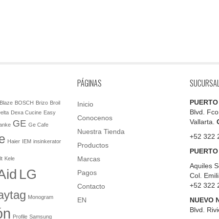
PÁGINAS
SUCURSA
PUERTO
Blaze
BOSCH
Brizo
Broil
Inicio
Blvd. Fco
elta
Dexa Cucine
Easy
Conocenos
Vallarta.
GE
anke
Ge Cafe
Nuestra Tienda
e
+52 322 
Haier
IEM
insinkerator
Productos
PUERTO
Marcas
lt
Kele
Aquiles S
Aid
LG
Pagos
Col. Emil
+52 322 
Contacto
aytag
Monogram
EN
NUEVO 
ón
Blvd.
Rivi
Profile
Samsung