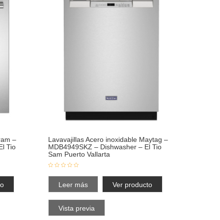
ram –
Lavavajillas Acero inoxidable Maytag –
l Tio
MDB4949SKZ – Dishwasher – El Tio
Sam Puerto Vallarta
to
Leer más
Ver producto
Vista previa