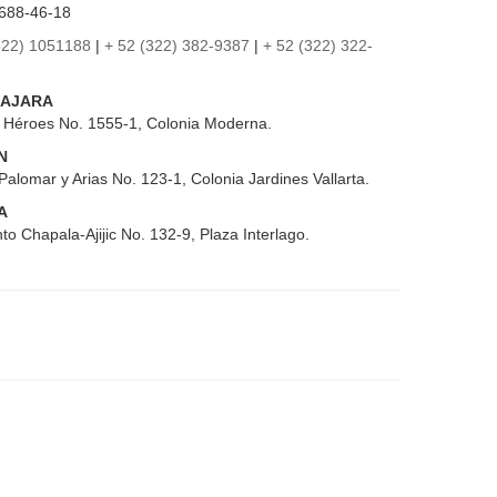
688-46-18
322) 1051188
|
+ 52 (322) 382-9387
|
+ 52 (322) 322-
AJARA
s Héroes No. 1555-1, Colonia Moderna.
N
Palomar y Arias No. 123-1, Colonia Jardines Vallarta.
A
to Chapala-Ajijic No. 132-9, Plaza Interlago.
pantes