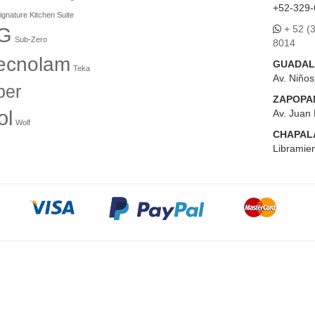
+52-329-
ignature Kitchen Suite
+ 52 (
G
Sub-Zero
8014
ecnolam
GUADAL
Teka
Av. Niño
er
ZAPOPA
ol
Av. Juan 
Wolf
CHAPAL
Libramien
ses sin Intereses pagando con Tarjetas de Crédito partici