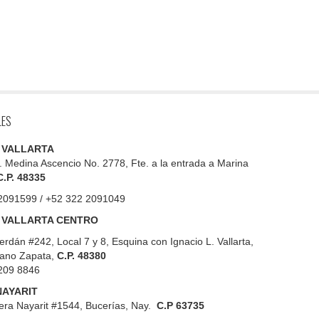
LES
 VALLARTA
. Medina Ascencio No. 2778, Fte. a la entrada a Marina
C.P. 48335
2091599 / +52 322 2091049
 VALLARTA CENTRO
erdán #242, Local 7 y 8, Esquina con Ignacio L. Vallarta,
iano Zapata,
C.P. 48380
209 8846
NAYARIT
era Nayarit #1544, Bucerías, Nay.
C.P 63735