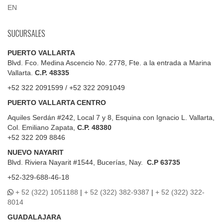
EN
SUCURSALES
PUERTO VALLARTA
Blvd. Fco. Medina Ascencio No. 2778, Fte. a la entrada a Marina
Vallarta.
C.P. 48335
+52 322 2091599 / +52 322 2091049
PUERTO VALLARTA CENTRO
Aquiles Serdán #242, Local 7 y 8, Esquina con Ignacio L. Vallarta,
Col. Emiliano Zapata,
C.P. 48380
+52 322 209 8846
NUEVO NAYARIT
Blvd.
Riviera Nayarit #1544, Bucerías, Nay.
C.P 63735
+52-329-688-46-18
+ 52 (322) 1051188
|
+ 52 (322) 382-9387
|
+ 52 (322) 322-
8014
GUADALAJARA