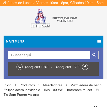
Visítanos de Lunes a Viernes 10am - 8pm, Sábados 10am - 5pm.
MAIN MENU
Botón de búsqueda
Buscar:
(322) 209 1049 / (322) 209 1599
Inicio
Productos
Mezcladoras
Mezcladora de baño
Eclipse acero inoxidable – IMA-100-WS – bathroom faucet – El
Tio Sam Puerto Vallarta