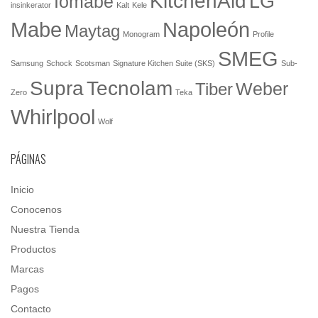
KitchenAid
LG
Iomabe
insinkerator
Kalt
Kele
Mabe
Napoleón
Maytag
Monogram
Profile
SMEG
Samsung
Schock
Scotsman
Signature Kitchen Suite (SKS)
Sub-
Tecnolam
Supra
Weber
Tiber
Zero
Teka
Whirlpool
Wolf
PÁGINAS
Inicio
Conocenos
Nuestra Tienda
Productos
Marcas
Pagos
Contacto