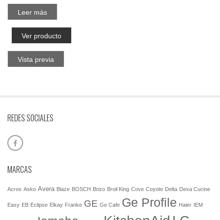
Leer más
Ver producto
Vista previa
REDES SOCIALES
MARCAS
Avera
Acros
Asko
Blaze
BOSCH
Brizo
Broil King
Cove
Coyote
Delta
Dexa Cucine
Ge Profile
GE
Easy
EB
Eclipse
Elkay
Franke
Ge Cafe
Haier
IEM