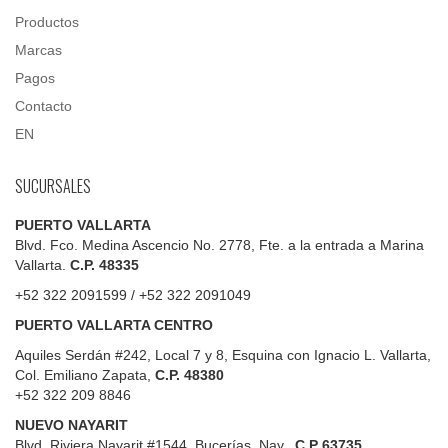
Productos
Marcas
Pagos
Contacto
EN
SUCURSALES
PUERTO VALLARTA
Blvd. Fco. Medina Ascencio No. 2778, Fte. a la entrada a Marina
Vallarta.
C.P. 48335
+52 322 2091599 / +52 322 2091049
PUERTO VALLARTA CENTRO
Aquiles Serdán #242, Local 7 y 8, Esquina con Ignacio L. Vallarta,
Col. Emiliano Zapata,
C.P. 48380
+52 322 209 8846
NUEVO NAYARIT
Blvd.
Riviera Nayarit #1544, Bucerías, Nay.
C.P 63735