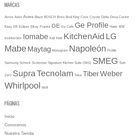
MARCAS
Avera
Acros
Asko
Blaze
BOSCH
Brizo
Broil King
Cove
Coyote
Delta
Dexa Cucine
Ge Profile
GE
Easy
EB
Eclipse
Elkay
Franke
Ge Cafe
Haier
IEM
KitchenAid
LG
Iomabe
insinkerator
Kalt
Kele
Mabe
Napoleón
Maytag
Monogram
Profile
SMEG
Samsung
Schock
Scotsman
Signature Kitchen Suite (SKS)
Sub-
Tecnolam
Supra
Weber
Tiber
Zero
Teka
Whirlpool
Wolf
PÁGINAS
Inicio
Conocenos
Nuestra Tienda