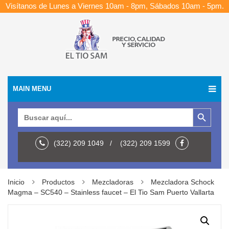
Visítanos de Lunes a Viernes 10am - 8pm, Sábados 10am - 5pm.
MAIN MENU
Botón de búsqueda
Buscar:
(322) 209 1049 / (322) 209 1599
Inicio
Productos
Mezcladoras
Mezcladora Schock
Magma – SC540 – Stainless faucet – El Tio Sam Puerto Vallarta