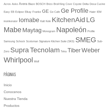
Avera
Acros
Asko
Blaze
BOSCH
Brizo
Broil King
Cove
Coyote
Delta
Dexa Cucine
Ge Profile
GE
Easy
EB
Eclipse
Elkay
Franke
Ge Cafe
Haier
IEM
KitchenAid
LG
Iomabe
insinkerator
Kalt
Kele
Mabe
Napoleón
Maytag
Monogram
Profile
SMEG
Samsung
Schock
Scotsman
Signature Kitchen Suite (SKS)
Sub-
Tecnolam
Supra
Weber
Tiber
Zero
Teka
Whirlpool
Wolf
PÁGINAS
Inicio
Conocenos
Nuestra Tienda
Productos