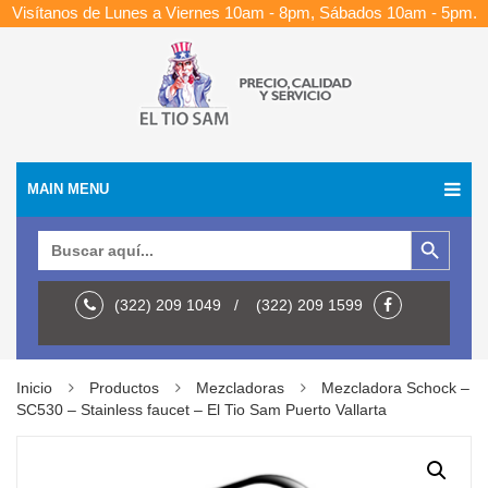
Visítanos de Lunes a Viernes 10am - 8pm, Sábados 10am - 5pm.
MAIN MENU
Botón de búsqueda
Buscar:
(322) 209 1049 / (322) 209 1599
Inicio
Productos
Mezcladoras
Mezcladora Schock –
SC530 – Stainless faucet – El Tio Sam Puerto Vallarta