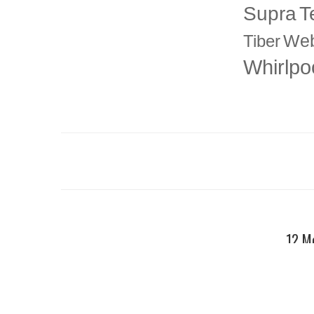
T
Supra
Web
Tiber
Whirlpo
12 Me