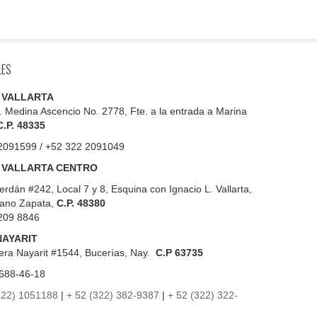
LES
 VALLARTA
. Medina Ascencio No. 2778, Fte. a la entrada a Marina
C.P. 48335
2091599 / +52 322 2091049
 VALLARTA CENTRO
erdán #242, Local 7 y 8, Esquina con Ignacio L. Vallarta,
iano Zapata,
C.P. 48380
209 8846
NAYARIT
era Nayarit #1544, Bucerías, Nay.
C.P 63735
688-46-18
322) 1051188
|
+ 52 (322) 382-9387
|
+ 52 (322) 322-