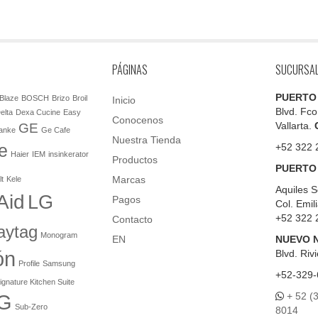
PÁGINAS
SUCURSA
PUERTO
Blaze
BOSCH
Brizo
Broil
Inicio
Blvd. Fco
elta
Dexa Cucine
Easy
Conocenos
Vallarta.
GE
anke
Ge Cafe
Nuestra Tienda
e
+52 322 
Haier
IEM
insinkerator
Productos
PUERTO
Marcas
lt
Kele
Aquiles S
Aid
LG
Pagos
Col. Emil
+52 322 
Contacto
aytag
Monogram
EN
NUEVO 
ón
Blvd.
Rivi
Profile
Samsung
+52-329-
ignature Kitchen Suite
+ 52 (
G
Sub-Zero
8014