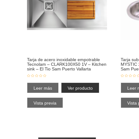
Tarja de acero inoxidable empotrable
Tarja su
Tecnolam – CLARK100X50 1V – Kitchen
MYSTIC 2
sink – El Tio Sam Puerto Vallarta
Sam Puer
Leer más
Ver producto
Leer 
Vista previa
Vista 