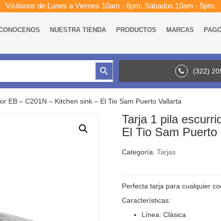
Visítanos de Lunes a Viernes 10am - 8pm, Sábados 10am - 5pm.
CONOCENOS
NUESTRA TIENDA
PRODUCTOS
MARCAS
PAG
Botón de búsqueda
(322) 2
idor EB – C201N – Kitchen sink – El Tio Sam Puerto Vallarta
Tarja 1 pila escur
El Tio Sam Puerto 
Categoría:
Tarjas
Perfecta tarja para cualquier co
Características:
Línea: Clásica