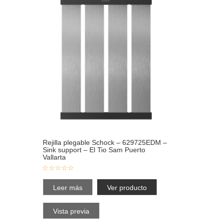
Rejilla plegable Schock – 629725EDM –
Sink support – El Tio Sam Puerto
Vallarta
Leer más
Ver producto
Vista previa