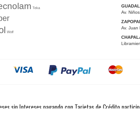
ecnolam
GUADAL
Teka
Av. Niño
er
ZAPOPA
ol
Av. Juan 
Wolf
CHAPAL
Libramien
ses sin Intereses pagando con Tarjetas de Crédito partici
Copyright 2023© El Tío Sam Puerto Vallarta. Todos los derechos reservados.