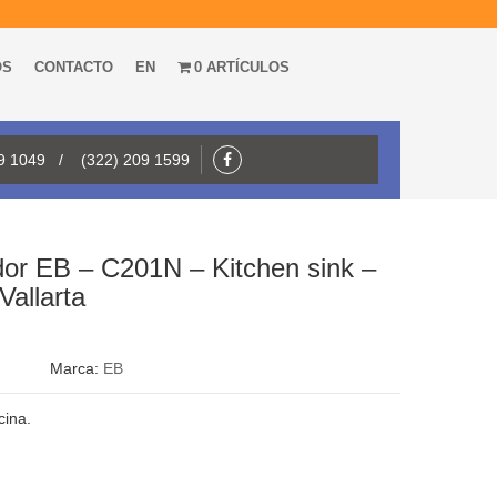
OS
CONTACTO
EN
0 ARTÍCULOS
09 1049 / (322) 209 1599
ridor EB – C201N – Kitchen sink –
Vallarta
Marca:
EB
cina.