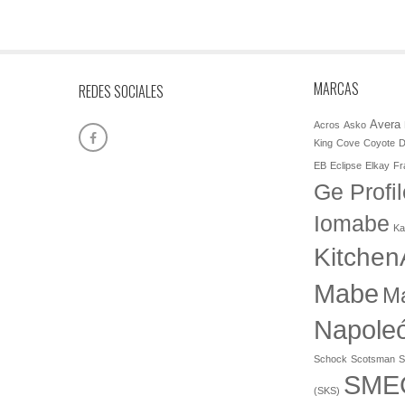
MARCAS
REDES SOCIALES
Avera
Acros
Asko
King
Cove
Coyote
D
EB
Eclipse
Elkay
Fr
Ge Profil
Iomabe
Ka
Kitchen
Mabe
M
Napole
Schock
Scotsman
S
SME
(SKS)