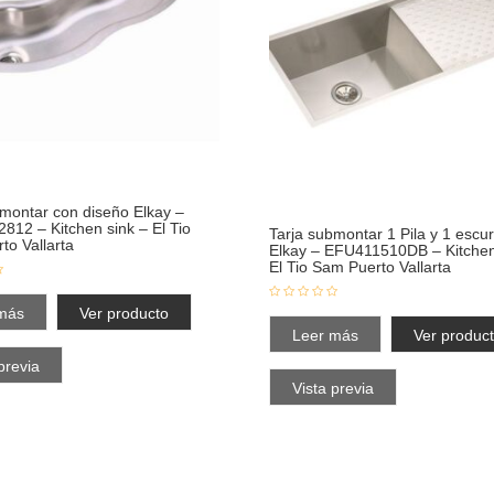
bmontar con diseño Elkay –
812 – Kitchen sink – El Tio
Tarja submontar 1 Pila y 1 escur
to Vallarta
Elkay – EFU411510DB – Kitchen
El Tio Sam Puerto Vallarta
más
Ver producto
Leer más
Ver produc
previa
Vista previa