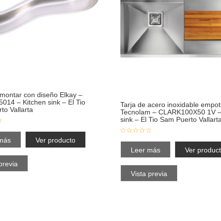
bmontar con diseño Elkay –
014 – Kitchen sink – El Tio
Tarja de acero inoxidable empot
to Vallarta
Tecnolam – CLARK100X50 1V –
sink – El Tio Sam Puerto Vallart
más
Ver producto
Leer más
Ver produc
previa
Vista previa