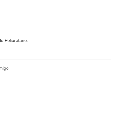
de Poliuretano.
amigo