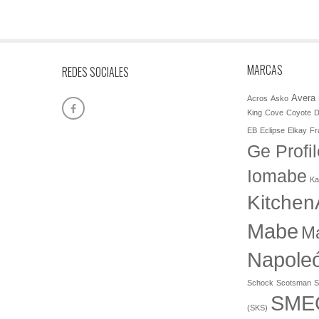
MARCAS
REDES SOCIALES
Avera
Acros
Asko
King
Cove
Coyote
D
EB
Eclipse
Elkay
Fr
Ge Profil
Iomabe
Ka
Kitchen
Mabe
M
Napole
Schock
Scotsman
S
SME
(SKS)