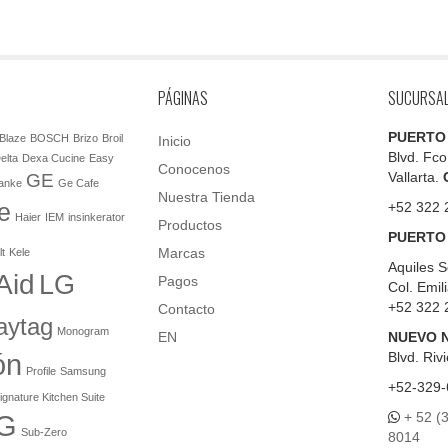
PÁGINAS
SUCURSA
PUERTO
Blaze
BOSCH
Brizo
Broil
Inicio
Blvd. Fco
elta
Dexa Cucine
Easy
Conocenos
Vallarta.
GE
anke
Ge Cafe
Nuestra Tienda
e
+52 322 
Haier
IEM
insinkerator
Productos
PUERTO
Marcas
lt
Kele
Aquiles S
Aid
LG
Pagos
Col. Emil
+52 322 
Contacto
aytag
Monogram
EN
NUEVO 
ón
Blvd.
Rivi
Profile
Samsung
+52-329-
ignature Kitchen Suite
+ 52 (
G
Sub-Zero
8014