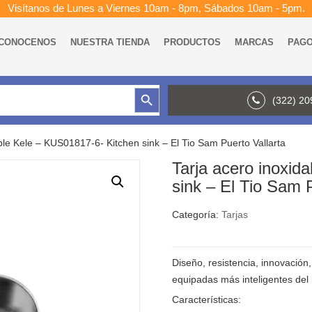
Visítanos de Lunes a Viernes 10am - 8pm, Sábados 10am - 5pm.
CONOCENOS
NUESTRA TIENDA
PRODUCTOS
MARCAS
PAG
Botón de búsqueda
(322) 2
ble Kele – KUS01817-6- Kitchen sink – El Tio Sam Puerto Vallarta
Tarja acero inoxid
sink – El Tio Sam P
Categoría:
Tarjas
Diseño, resistencia, innovación,
equipadas más inteligentes del
Características: