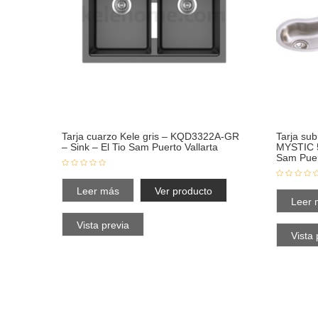
Tarja cuarzo Kele gris – KQD3322A-GR
Tarja su
– Sink – El Tio Sam Puerto Vallarta
MYSTIC 5
Sam Puer
Leer más
Ver producto
Leer 
Vista previa
Vista 