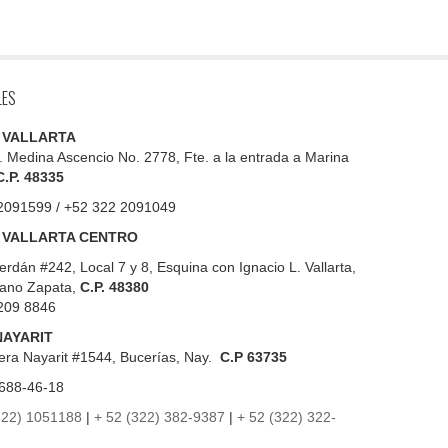
LES
 VALLARTA
. Medina Ascencio No. 2778, Fte. a la entrada a Marina
C.P. 48335
2091599 / +52 322 2091049
 VALLARTA CENTRO
erdán #242, Local 7 y 8, Esquina con Ignacio L. Vallarta,
iano Zapata,
C.P. 48380
209 8846
NAYARIT
era Nayarit #1544, Bucerías, Nay.
C.P 63735
688-46-18
322) 1051188
|
+ 52 (322) 382-9387
|
+ 52 (322) 322-