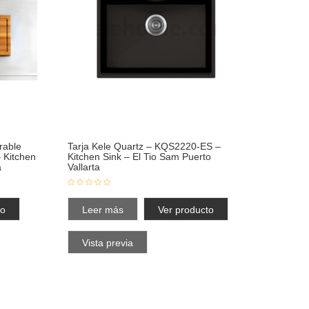
rable
Tarja Kele Quartz – KQS2220-ES –
 Kitchen
Kitchen Sink – El Tio Sam Puerto
a
Vallarta
to
Leer más
Ver producto
Vista previa