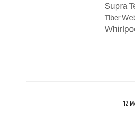
T
Supra
Web
Tiber
Whirlpo
12 Me